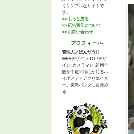
うシンプルなサイトで
す。
>>
もっと見る
>>
広告宣伝について
>>
お問い合わせ
プロフィール
管理人／ぱんだうじ
WEBデザイン･DTPデザ
イン･カメラマン･雑用全
般を中途半端にかじるハ
イポメディアクリエイタ
ー。突然パンダに目覚め
る。