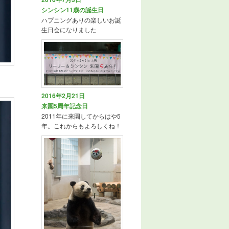
シンシン11歳の誕生日
ハプニングありの楽しいお誕
生日会になりました
2016年2月21日
来園5周年記念日
2011年に来園してからはや5
年。これからもよろしくね！