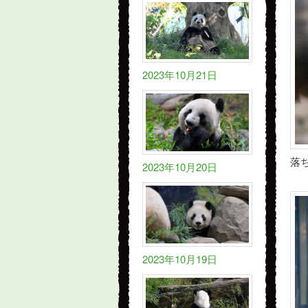
2023年10月21日
落
2023年10月20日
2023年10月19日