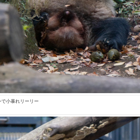
外で小暴れリーリー