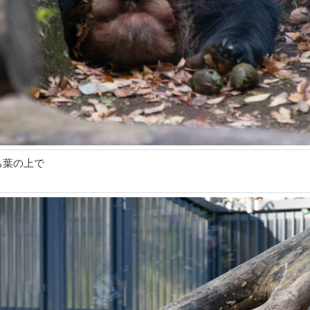
ち葉の上で