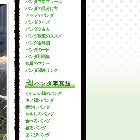
パンダプロフィール
パンダの見分け方
アップでパンダ
パンダクイズ
パンダＱ＆Ａ
パンダ観覧のススメ
パンダ舎略図
パンダの一日
パンダ用語集
観覧のマナー
パンダ関連リンク
パンダ写真館
かわいい顔のパンダ
キメ顔のパンダ
癒やしパンダ
おもしろパンダ
食べるパンダ
寝るパンダ
あくびパンダ