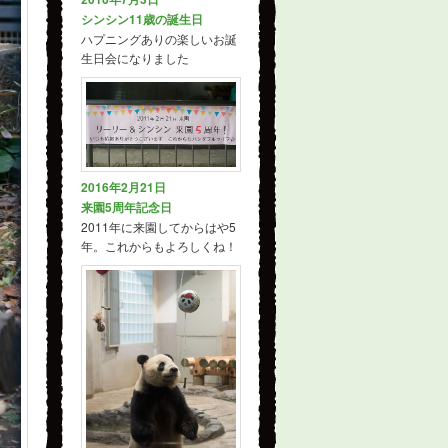
シンシン11歳の誕生日
ハプニングありの楽しいお誕
生日会になりました
2016年2月21日
来園5周年記念日
2011年に来園してからはや5
年。これからもよろしくね！