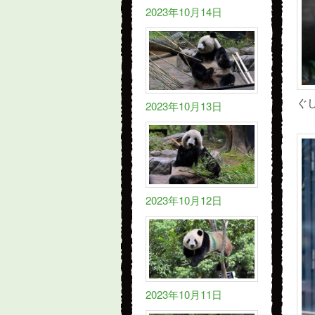
2023年10月14日
ぐ
2023年10月13日
2023年10月12日
2023年10月11日