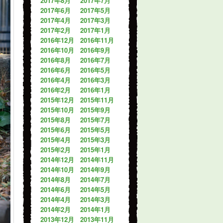
2017年8月
2017年7月
2017年6月
2017年5月
2017年4月
2017年3月
2017年2月
2017年1月
2016年12月
2016年11月
2016年10月
2016年9月
2016年8月
2016年7月
2016年6月
2016年5月
2016年4月
2016年3月
2016年2月
2016年1月
2015年12月
2015年11月
2015年10月
2015年9月
2015年8月
2015年7月
2015年6月
2015年5月
2015年4月
2015年3月
2015年2月
2015年1月
2014年12月
2014年11月
2014年10月
2014年9月
2014年8月
2014年7月
2014年6月
2014年5月
2014年4月
2014年3月
2014年2月
2014年1月
2013年12月
2013年11月