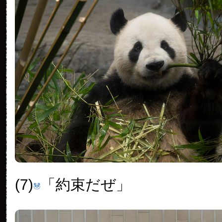
(7)
「約束だぜ」