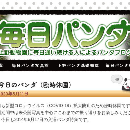
覧
毎日パンダ写真館
上野パンダ基礎知識
毎日パンダ
49
今日のパンダ（臨時休園）
2020年5月11日
日も新型コロナウイルス（COVID-19）拡大防止のため臨時休園で
園期間中は未公開写真を中心にこれまでの振り返りをお楽しみくだ
。今日も2014年6月17日の入浴パンダ特集です。