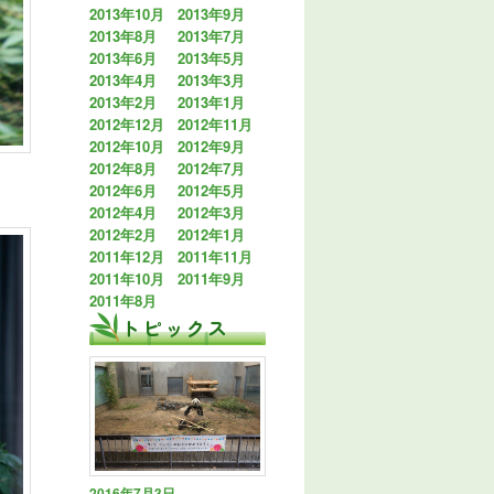
2013年10月
2013年9月
2013年8月
2013年7月
2013年6月
2013年5月
2013年4月
2013年3月
2013年2月
2013年1月
2012年12月
2012年11月
2012年10月
2012年9月
2012年8月
2012年7月
2012年6月
2012年5月
2012年4月
2012年3月
2012年2月
2012年1月
2011年12月
2011年11月
2011年10月
2011年9月
2011年8月
トピックス
2016年7月3日