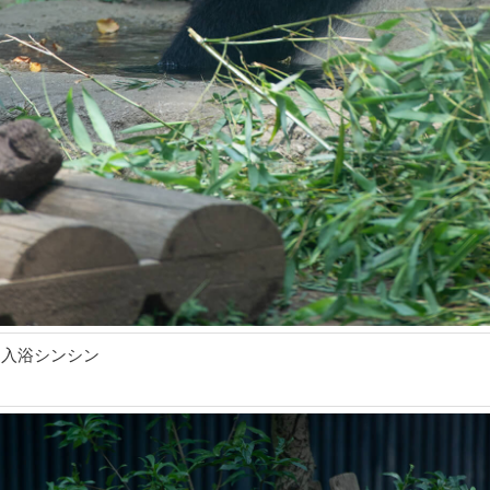
入浴シンシン