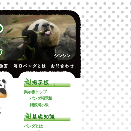
動画
毎日パンダとは
お問合わせ
掲示板
掲示板トップ
パンダ掲示板
雑談掲示板
す。
さ
基礎知識
パンダとは