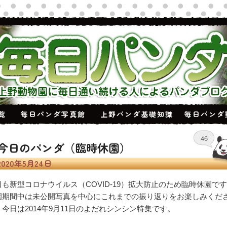
覧
毎日パンダ写真館
上野パンダ基礎知識
毎日パンダ
46
今日のパンダ（臨時休園）
2020年5月24日
日も新型コロナウイルス（COVID-19）拡大防止のため臨時休園で
園期間中は未公開写真を中心にこれまでの振り返りをお楽しみくだ
。今日は2014年9月11日のよだれシンシン特集です。