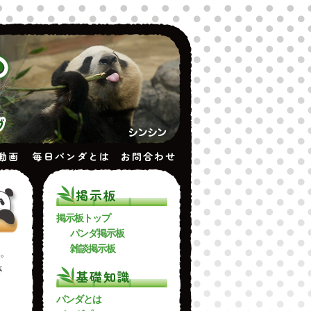
動画
毎日パンダとは
お問合わせ
掲示板
掲示板トップ
パンダ掲示板
雑談掲示板
す。
さ
基礎知識
パンダとは