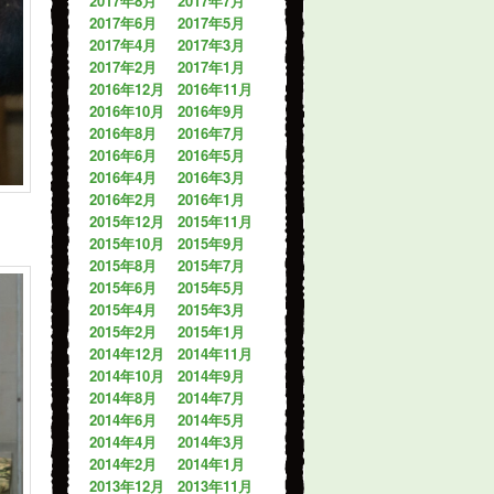
2017年8月
2017年7月
2017年6月
2017年5月
2017年4月
2017年3月
2017年2月
2017年1月
2016年12月
2016年11月
2016年10月
2016年9月
2016年8月
2016年7月
2016年6月
2016年5月
2016年4月
2016年3月
2016年2月
2016年1月
2015年12月
2015年11月
2015年10月
2015年9月
2015年8月
2015年7月
2015年6月
2015年5月
2015年4月
2015年3月
2015年2月
2015年1月
2014年12月
2014年11月
2014年10月
2014年9月
2014年8月
2014年7月
2014年6月
2014年5月
2014年4月
2014年3月
2014年2月
2014年1月
2013年12月
2013年11月