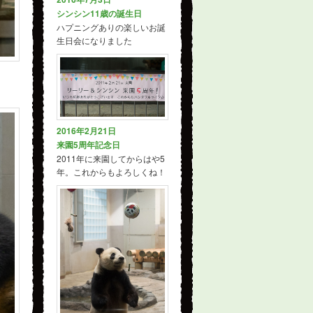
シンシン11歳の誕生日
ハプニングありの楽しいお誕
生日会になりました
2016年2月21日
来園5周年記念日
2011年に来園してからはや5
年。これからもよろしくね！