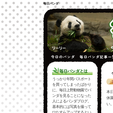
毎日パンダ
今日のパンダ
毎日パンダ記事一
毎日パンダとは
うっかり年間パスポート
を買ってしまったばかり
に、毎日上野動物園でパ
本
ンダを見ることになった
休
人によるパンダブログ。
い
基本的には写真を撮って
ひたすらアップするとい