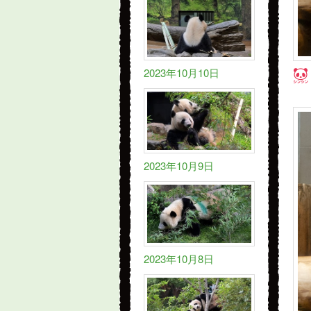
2023年10月10日
2023年10月9日
2023年10月8日