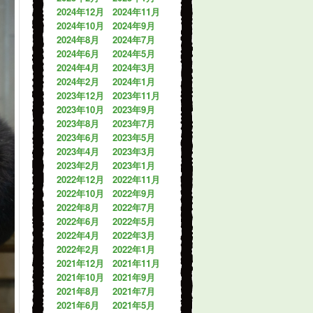
2024年12月
2024年11月
2024年10月
2024年9月
2024年8月
2024年7月
2024年6月
2024年5月
2024年4月
2024年3月
2024年2月
2024年1月
2023年12月
2023年11月
2023年10月
2023年9月
2023年8月
2023年7月
2023年6月
2023年5月
2023年4月
2023年3月
2023年2月
2023年1月
2022年12月
2022年11月
2022年10月
2022年9月
2022年8月
2022年7月
2022年6月
2022年5月
2022年4月
2022年3月
2022年2月
2022年1月
2021年12月
2021年11月
2021年10月
2021年9月
2021年8月
2021年7月
2021年6月
2021年5月