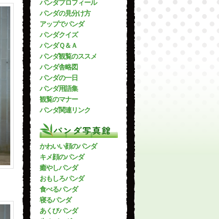
パンダプロフィール
パンダの見分け方
アップでパンダ
パンダクイズ
パンダＱ＆Ａ
パンダ観覧のススメ
パンダ舎略図
パンダの一日
パンダ用語集
観覧のマナー
パンダ関連リンク
パンダ写真館
かわいい顔のパンダ
キメ顔のパンダ
癒やしパンダ
おもしろパンダ
食べるパンダ
寝るパンダ
あくびパンダ