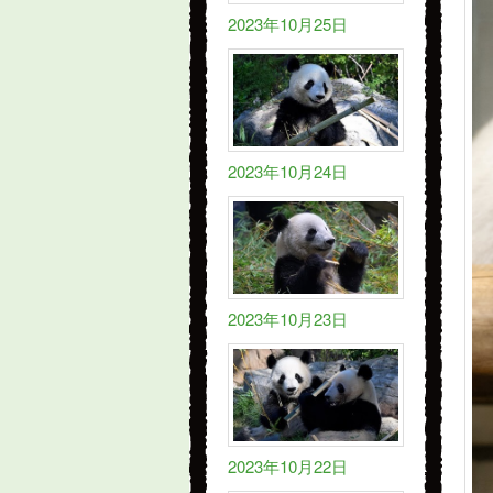
2023年10月25日
2023年10月24日
2023年10月23日
2023年10月22日