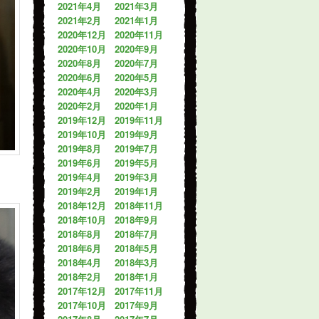
2021年4月
2021年3月
2021年2月
2021年1月
2020年12月
2020年11月
2020年10月
2020年9月
2020年8月
2020年7月
2020年6月
2020年5月
2020年4月
2020年3月
2020年2月
2020年1月
2019年12月
2019年11月
2019年10月
2019年9月
2019年8月
2019年7月
2019年6月
2019年5月
2019年4月
2019年3月
2019年2月
2019年1月
2018年12月
2018年11月
2018年10月
2018年9月
2018年8月
2018年7月
2018年6月
2018年5月
2018年4月
2018年3月
2018年2月
2018年1月
2017年12月
2017年11月
2017年10月
2017年9月