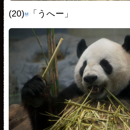
(20)
「うへー」