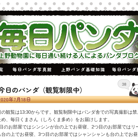
覧
毎日パンダ写真館
上野パンダ基礎知識
毎日パンダ
38
今日のパンダ（観覧制限中）
2020年7月18日
日の観覧は13:30からです。観覧制限中はパンダ舎での写真撮影は禁
ため、毎日くまさん（しろくま多め）をお届けします。
つ目のお部屋ではシンシンが台の上でお昼寝、2つ目のお部屋ではリ
も台の上でお昼寝、3つ目のお部屋ではシャンシャンも台の上でお昼