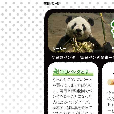
毎日パンダ
今日のパンダ
毎日パンダ記事一
毎日パンダとは
うっかり年間パスポート
を買ってしまったばかり
に、毎日上野動物園でパ
今
ンダを見ることになった
の
人によるパンダブログ。
1
基本的には写真を撮って
ー
ひたすらアップするとい