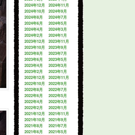
2024年12月
2024年11月
2024年10月
2024年9月
2024年8月
2024年7月
2024年6月
2024年5月
2024年4月
2024年3月
2024年2月
2024年1月
2023年12月
2023年11月
2023年10月
2023年9月
2023年8月
2023年7月
2023年6月
2023年5月
2023年4月
2023年3月
2023年2月
2023年1月
2022年12月
2022年11月
2022年10月
2022年9月
2022年8月
2022年7月
2022年6月
2022年5月
2022年4月
2022年3月
2022年2月
2022年1月
2021年12月
2021年11月
2021年10月
2021年9月
2021年8月
2021年7月
2021年6月
2021年5月