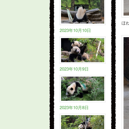
ほ
2023年10月10日
2023年10月9日
2023年10月8日