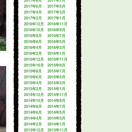
2017年8月
2017年7月
2017年6月
2017年5月
2017年4月
2017年3月
2017年2月
2017年1月
2016年12月
2016年11月
2016年10月
2016年9月
2016年8月
2016年7月
2016年6月
2016年5月
2016年4月
2016年3月
2016年2月
2016年1月
2015年12月
2015年11月
2015年10月
2015年9月
2015年8月
2015年7月
2015年6月
2015年5月
2015年4月
2015年3月
2015年2月
2015年1月
2014年12月
2014年11月
2014年10月
2014年9月
2014年8月
2014年7月
2014年6月
2014年5月
2014年4月
2014年3月
2014年2月
2014年1月
2013年12月
2013年11月