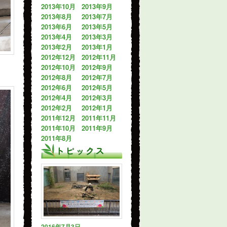
2013年10月
2013年9月
2013年8月
2013年7月
2013年6月
2013年5月
2013年4月
2013年3月
2013年2月
2013年1月
2012年12月
2012年11月
2012年10月
2012年9月
2012年8月
2012年7月
2012年6月
2012年5月
2012年4月
2012年3月
2012年2月
2012年1月
2011年12月
2011年11月
2011年10月
2011年9月
2011年8月
トピックス
2016年7月3日