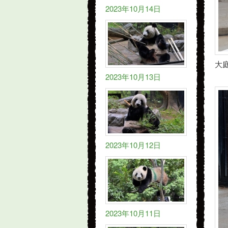
2023年10月14日
大
2023年10月13日
2023年10月12日
2023年10月11日