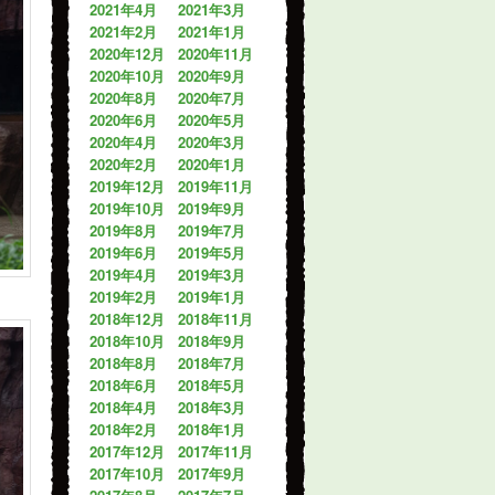
2021年4月
2021年3月
2021年2月
2021年1月
2020年12月
2020年11月
2020年10月
2020年9月
2020年8月
2020年7月
2020年6月
2020年5月
2020年4月
2020年3月
2020年2月
2020年1月
2019年12月
2019年11月
2019年10月
2019年9月
2019年8月
2019年7月
2019年6月
2019年5月
2019年4月
2019年3月
2019年2月
2019年1月
2018年12月
2018年11月
2018年10月
2018年9月
2018年8月
2018年7月
2018年6月
2018年5月
2018年4月
2018年3月
2018年2月
2018年1月
2017年12月
2017年11月
2017年10月
2017年9月