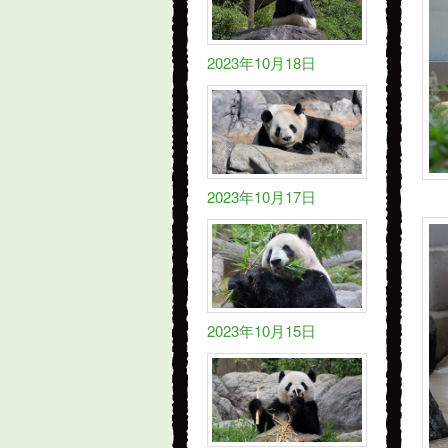
2023年10月18日
2023年10月17日
2023年10月15日