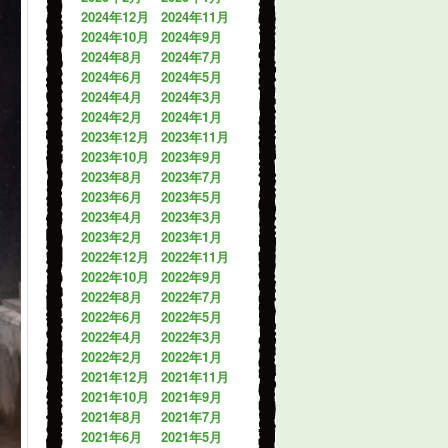
2024年12月
2024年11月
2024年10月
2024年9月
2024年8月
2024年7月
2024年6月
2024年5月
2024年4月
2024年3月
2024年2月
2024年1月
2023年12月
2023年11月
2023年10月
2023年9月
2023年8月
2023年7月
2023年6月
2023年5月
2023年4月
2023年3月
2023年2月
2023年1月
2022年12月
2022年11月
2022年10月
2022年9月
2022年8月
2022年7月
2022年6月
2022年5月
2022年4月
2022年3月
2022年2月
2022年1月
2021年12月
2021年11月
2021年10月
2021年9月
2021年8月
2021年7月
2021年6月
2021年5月