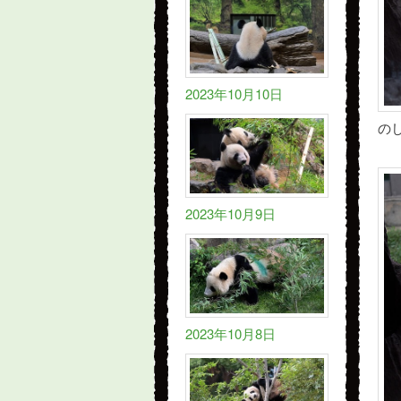
2023年10月10日
の
2023年10月9日
2023年10月8日