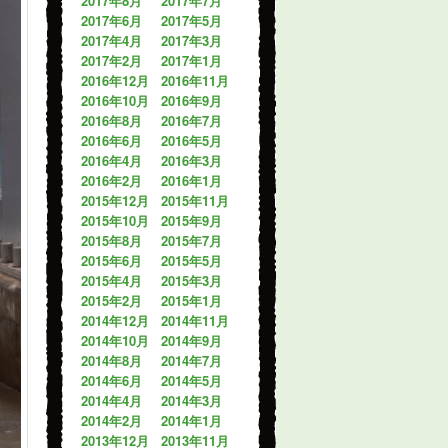
2017年8月
2017年7月
2017年6月
2017年5月
2017年4月
2017年3月
2017年2月
2017年1月
2016年12月
2016年11月
2016年10月
2016年9月
2016年8月
2016年7月
2016年6月
2016年5月
2016年4月
2016年3月
2016年2月
2016年1月
2015年12月
2015年11月
2015年10月
2015年9月
2015年8月
2015年7月
2015年6月
2015年5月
2015年4月
2015年3月
2015年2月
2015年1月
2014年12月
2014年11月
2014年10月
2014年9月
2014年8月
2014年7月
2014年6月
2014年5月
2014年4月
2014年3月
2014年2月
2014年1月
2013年12月
2013年11月