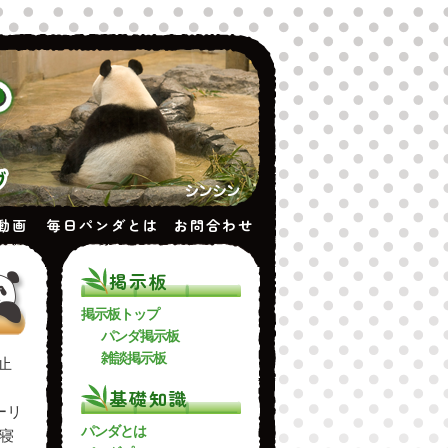
動画
毎日パンダとは
お問合わせ
掲示板
掲示板トップ
パンダ掲示板
雑談掲示板
止
基礎知識
ーリ
パンダとは
寝