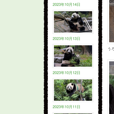
2023年10月14日
2023年10月13日
う
2023年10月12日
2023年10月11日