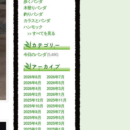
歩くパンダ
木登りパンダ
釣りパンダ
カラスとパンダ
ハンモック
>> すべてを見る
カテゴリー
今日のパンダ
(5,490)
アーカイブ
2026年8月
2026年7月
2026年6月
2026年5月
2026年4月
2026年3月
2026年2月
2026年1月
2025年12月
2025年11月
2025年10月
2025年9月
2025年8月
2025年7月
2025年6月
2025年5月
2025年4月
2025年3月
2025年2月
2025年1月