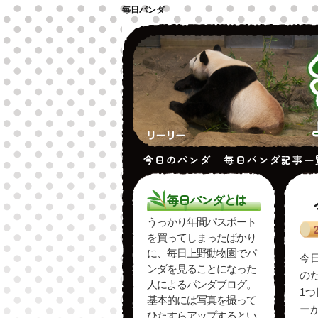
毎日パンダ
今日のパンダ
毎日パンダ記事一
毎日パンダとは
うっかり年間パスポート
を買ってしまったばかり
に、毎日上野動物園でパ
今
ンダを見ることになった
の
人によるパンダブログ。
1
基本的には写真を撮って
ー
ひたすらアップするとい