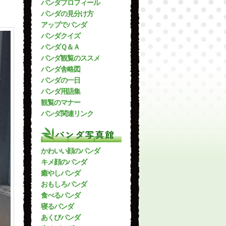
パンダプロフィール
パンダの見分け方
アップでパンダ
パンダクイズ
パンダＱ＆Ａ
パンダ観覧のススメ
パンダ舎略図
パンダの一日
パンダ用語集
観覧のマナー
パンダ関連リンク
パンダ写真館
かわいい顔のパンダ
キメ顔のパンダ
癒やしパンダ
おもしろパンダ
食べるパンダ
寝るパンダ
あくびパンダ