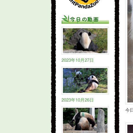
今日の動画
2023年10月27日
2023年10月26日
今