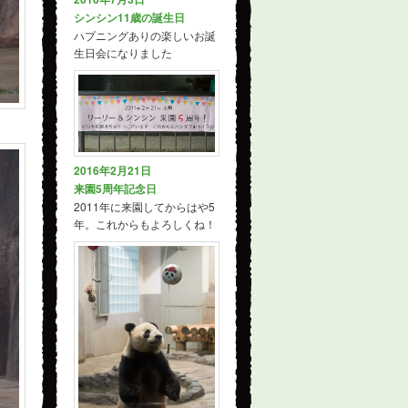
シンシン11歳の誕生日
ハプニングありの楽しいお誕
生日会になりました
2016年2月21日
来園5周年記念日
2011年に来園してからはや5
年。これからもよろしくね！