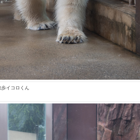
散歩イコロくん