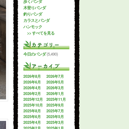
歩くパンダ
木登りパンダ
釣りパンダ
カラスとパンダ
ハンモック
>> すべてを見る
カテゴリー
今日のパンダ
(5,490)
アーカイブ
2026年8月
2026年7月
2026年6月
2026年5月
2026年4月
2026年3月
2026年2月
2026年1月
2025年12月
2025年11月
2025年10月
2025年9月
2025年8月
2025年7月
2025年6月
2025年5月
2025年4月
2025年3月
2025年2月
2025年1月