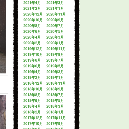
2021年4月
2021年3月
2021年2月
2021年1月
2020年12月
2020年11月
2020年10月
2020年9月
2020年8月
2020年7月
2020年6月
2020年5月
2020年4月
2020年3月
2020年2月
2020年1月
2019年12月
2019年11月
2019年10月
2019年9月
2019年8月
2019年7月
2019年6月
2019年5月
2019年4月
2019年3月
2019年2月
2019年1月
2018年12月
2018年11月
2018年10月
2018年9月
2018年8月
2018年7月
2018年6月
2018年5月
2018年4月
2018年3月
2018年2月
2018年1月
2017年12月
2017年11月
2017年10月
2017年9月