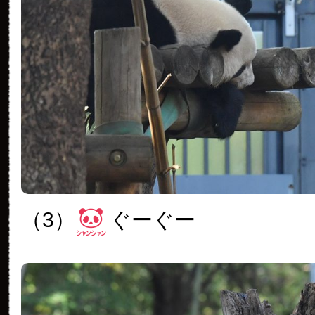
（3）
ぐーぐー