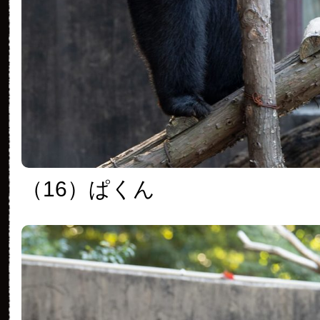
（16）ぱくん