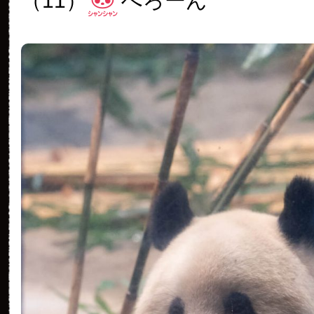
（11）
ぺろーん