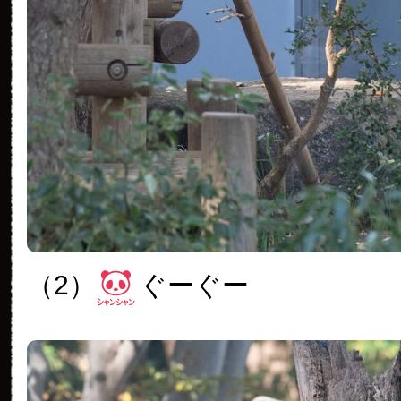
（2）
ぐーぐー