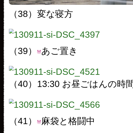
（38）
変な寝方
（39）
あご置き
（40）
13:30 お昼ごはんの時
（41）
麻袋と格闘中