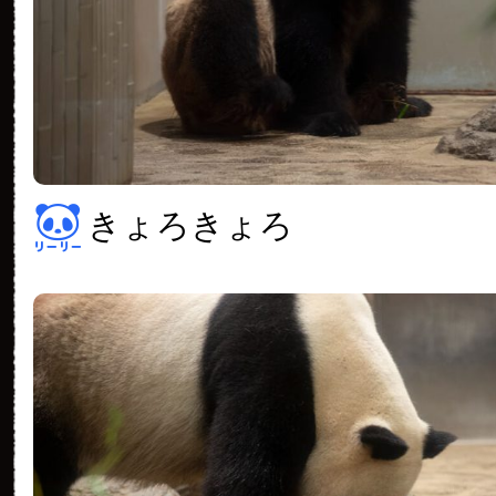
きょろきょろ