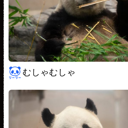
むしゃむしゃ