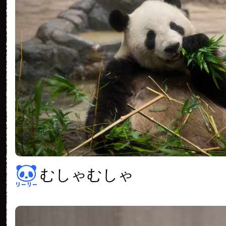
むしゃむしゃ