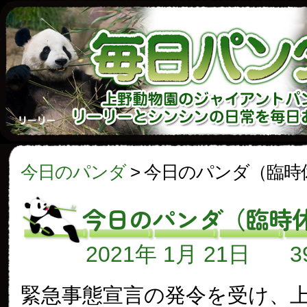
今日のパンダ
>
今日のパンダ（臨時
今日のパンダ（臨時
2021年 1月 21日
緊急事態宣言の発令を受け、