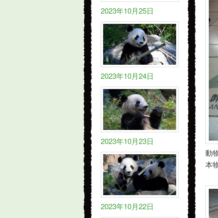
2023年10月25日
2023年10月24日
2023年10月23日
動
本
2023年10月22日