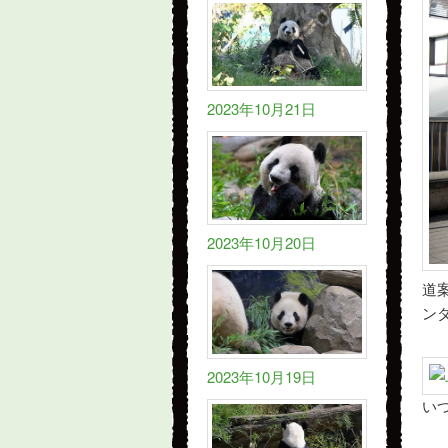
2023年10月21日
2023年10月20日
道
ン
2023年10月19日
い