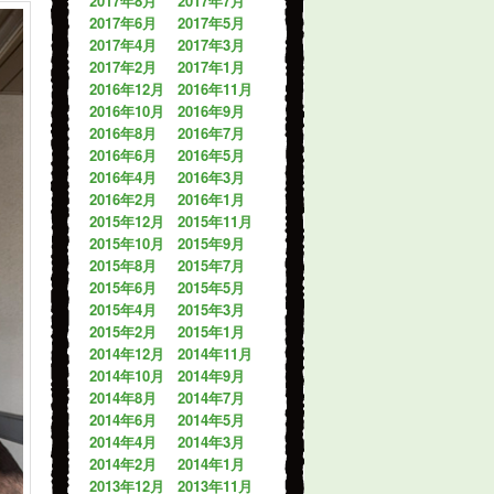
2017年8月
2017年7月
2017年6月
2017年5月
2017年4月
2017年3月
2017年2月
2017年1月
2016年12月
2016年11月
2016年10月
2016年9月
2016年8月
2016年7月
2016年6月
2016年5月
2016年4月
2016年3月
2016年2月
2016年1月
2015年12月
2015年11月
2015年10月
2015年9月
2015年8月
2015年7月
2015年6月
2015年5月
2015年4月
2015年3月
2015年2月
2015年1月
2014年12月
2014年11月
2014年10月
2014年9月
2014年8月
2014年7月
2014年6月
2014年5月
2014年4月
2014年3月
2014年2月
2014年1月
2013年12月
2013年11月