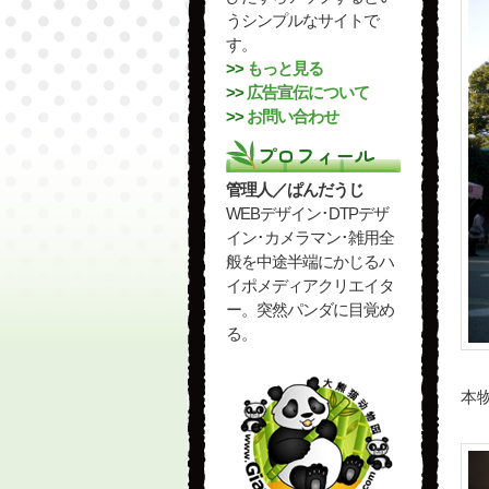
うシンプルなサイトで
す。
>>
もっと見る
>>
広告宣伝について
>>
お問い合わせ
プロフィール
管理人／ぱんだうじ
WEBデザイン･DTPデザ
イン･カメラマン･雑用全
般を中途半端にかじるハ
イポメディアクリエイタ
ー。突然パンダに目覚め
る。
本