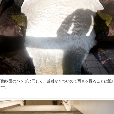
野動物園のパンダと同じく、反射がきついので写真を撮ることは難
です。