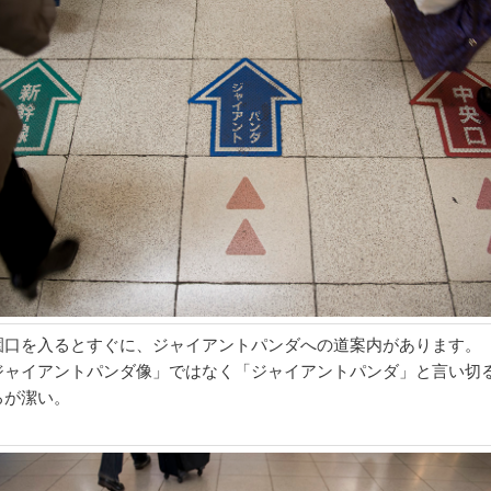
園口を入るとすぐに、ジャイアントパンダへの道案内があります。
ジャイアントパンダ像」ではなく「ジャイアントパンダ」と言い切
ろが潔い。