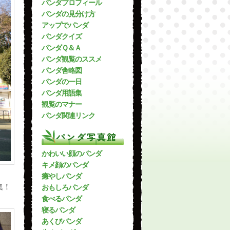
パンダプロフィール
パンダの見分け方
アップでパンダ
パンダクイズ
パンダＱ＆Ａ
パンダ観覧のススメ
パンダ舎略図
パンダの一日
パンダ用語集
観覧のマナー
パンダ関連リンク
パンダ写真館
かわいい顔のパンダ
キメ顔のパンダ
癒やしパンダ
おもしろパンダ
集！
食べるパンダ
寝るパンダ
あくびパンダ