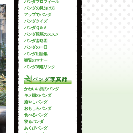
パンダプロフィール
パンダの見分け方
アップでパンダ
パンダクイズ
パンダＱ＆Ａ
パンダ観覧のススメ
パンダ舎略図
パンダの一日
パンダ用語集
観覧のマナー
パンダ関連リンク
パンダ写真館
かわいい顔のパンダ
キメ顔のパンダ
癒やしパンダ
おもしろパンダ
食べるパンダ
寝るパンダ
あくびパンダ