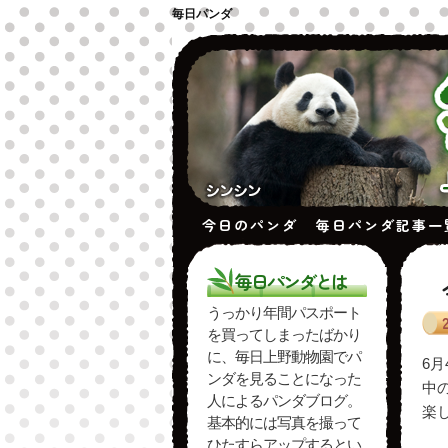
毎日パンダ
今日のパンダ
毎日パンダ記事一
毎日パンダとは
うっかり年間パスポート
を買ってしまったばかり
に、毎日上野動物園でパ
6
ンダを見ることになった
中
人によるパンダブログ。
楽
基本的には写真を撮って
ひたすらアップするとい