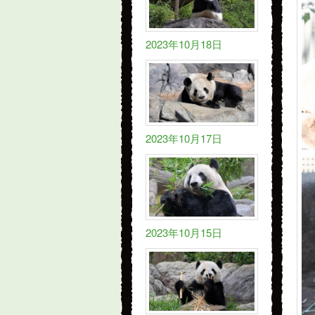
2023年10月18日
2023年10月17日
2023年10月15日