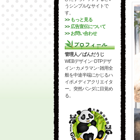
うシンプルなサイトで
す。
>>
もっと見る
>>
広告宣伝について
>>
お問い合わせ
プロフィール
管理人／ぱんだうじ
WEBデザイン･DTPデザ
イン･カメラマン･雑用全
般を中途半端にかじるハ
イポメディアクリエイタ
ー。突然パンダに目覚め
る。