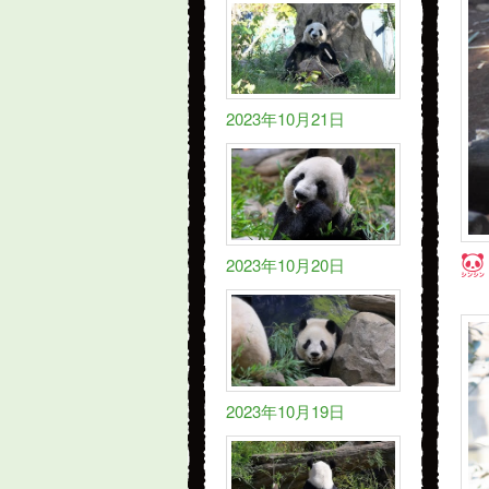
2023年10月21日
2023年10月20日
2023年10月19日