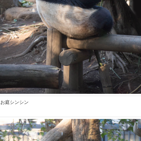
お庭シンシン