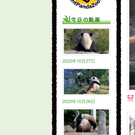
今日の動画
2023年10月27日
2023年10月26日