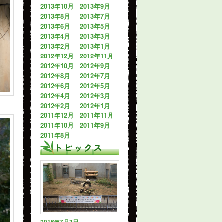
2013年10月
2013年9月
2013年8月
2013年7月
2013年6月
2013年5月
2013年4月
2013年3月
2013年2月
2013年1月
2012年12月
2012年11月
2012年10月
2012年9月
2012年8月
2012年7月
2012年6月
2012年5月
2012年4月
2012年3月
2012年2月
2012年1月
2011年12月
2011年11月
2011年10月
2011年9月
2011年8月
トピックス
2016年7月3日