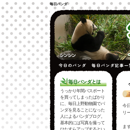
毎日パンダ
今日のパンダ
毎日パンダ記事一
毎日パンダとは
うっかり年間パスポート
を買ってしまったばかり
に、毎日上野動物園でパ
今
ンダを見ることになった
リ
人によるパンダブログ。
基本的には写真を撮って
ま
ひたすらアップするとい