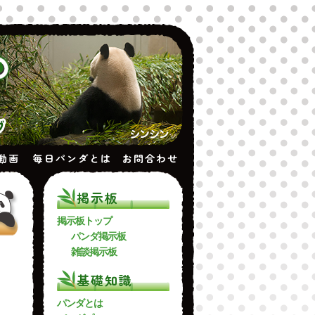
動画
毎日パンダとは
お問合わせ
掲示板
掲示板トップ
パンダ掲示板
雑談掲示板
基礎知識
パンダとは