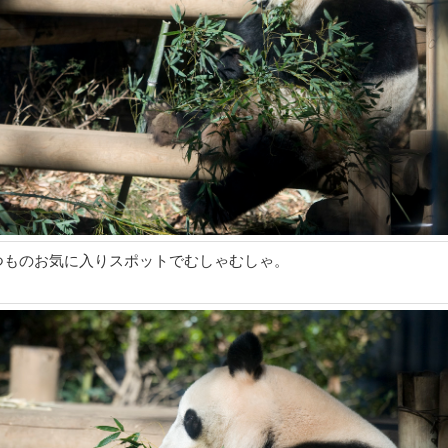
つものお気に入りスポットでむしゃむしゃ。