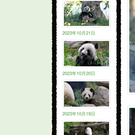
2023年10月21日
2023年10月20日
2023年10月19日