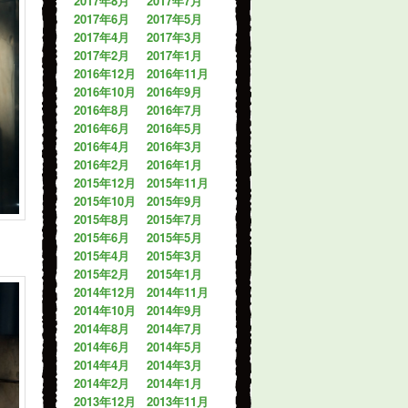
2017年8月
2017年7月
2017年6月
2017年5月
2017年4月
2017年3月
2017年2月
2017年1月
2016年12月
2016年11月
2016年10月
2016年9月
2016年8月
2016年7月
2016年6月
2016年5月
2016年4月
2016年3月
2016年2月
2016年1月
2015年12月
2015年11月
2015年10月
2015年9月
2015年8月
2015年7月
2015年6月
2015年5月
2015年4月
2015年3月
2015年2月
2015年1月
2014年12月
2014年11月
2014年10月
2014年9月
2014年8月
2014年7月
2014年6月
2014年5月
2014年4月
2014年3月
2014年2月
2014年1月
2013年12月
2013年11月