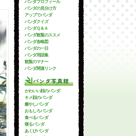
パンダプロフィール
パンダの見分け方
アップでパンダ
パンダクイズ
パンダＱ＆Ａ
パンダ観覧のススメ
パンダ舎略図
パンダの一日
パンダ用語集
観覧のマナー
パンダ関連リンク
パンダ写真館
かわいい顔のパンダ
キメ顔のパンダ
癒やしパンダ
おもしろパンダ
食べるパンダ
寝るパンダ
あくびパンダ