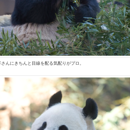
客さんにきちんと目線を配る気配りがプロ。