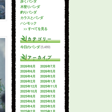
歩くパンダ
木登りパンダ
釣りパンダ
カラスとパンダ
ハンモック
>> すべてを見る
カテゴリー
今日のパンダ
(5,489)
アーカイブ
2026年8月
2026年7月
2026年6月
2026年5月
2026年4月
2026年3月
2026年2月
2026年1月
2025年12月
2025年11月
2025年10月
2025年9月
2025年8月
2025年7月
2025年6月
2025年5月
2025年4月
2025年3月
2025年2月
2025年1月