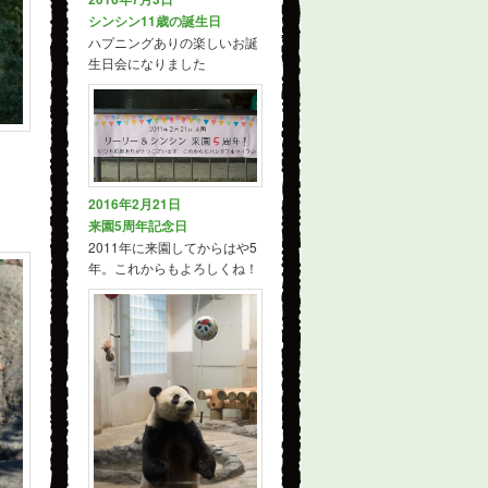
シンシン11歳の誕生日
ハプニングありの楽しいお誕
生日会になりました
2016年2月21日
来園5周年記念日
2011年に来園してからはや5
年。これからもよろしくね！