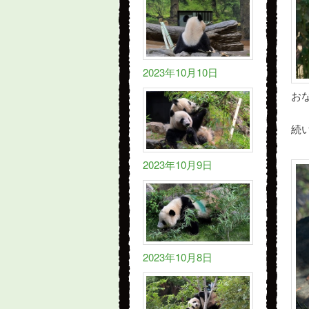
2023年10月10日
お
続
2023年10月9日
2023年10月8日