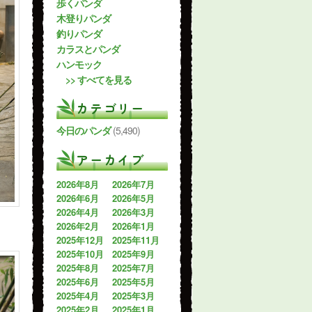
歩くパンダ
木登りパンダ
釣りパンダ
カラスとパンダ
ハンモック
>> すべてを見る
カテゴリー
今日のパンダ
(5,490)
アーカイブ
2026年8月
2026年7月
2026年6月
2026年5月
2026年4月
2026年3月
2026年2月
2026年1月
2025年12月
2025年11月
2025年10月
2025年9月
2025年8月
2025年7月
2025年6月
2025年5月
2025年4月
2025年3月
2025年2月
2025年1月