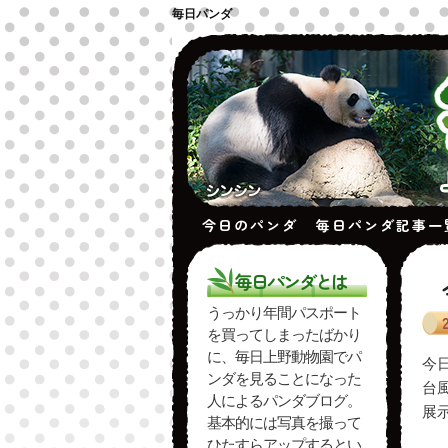
毎日パンダ
今日のパンダ
毎日パンダ記事一
毎日パンダとは
うっかり年間パスポート
を買ってしまったばかり
に、毎日上野動物園でパ
今
ンダを見ることになった
台
人によるパンダブログ。
展
基本的には写真を撮って
ひたすらアップするとい