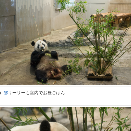
）
リーリーも室内でお昼ごはん