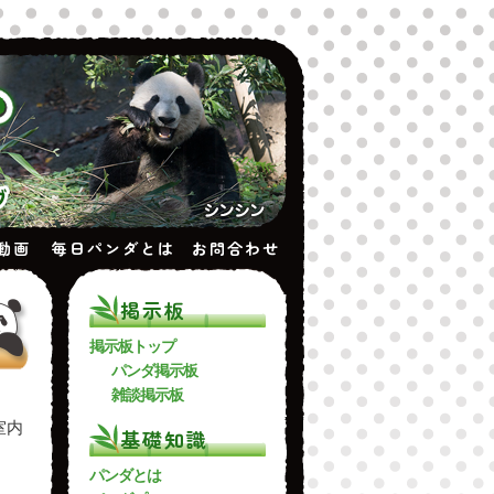
動画
毎日パンダとは
お問合わせ
掲示板
掲示板トップ
パンダ掲示板
雑談掲示板
室内
基礎知識
パンダとは