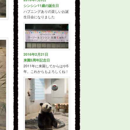
シンシン11歳の誕生日
ハプニングありの楽しいお誕
生日会になりました
2016年2月21日
来園5周年記念日
2011年に来園してからはや5
年。これからもよろしくね！