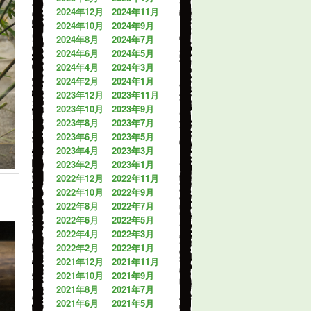
2024年12月
2024年11月
2024年10月
2024年9月
2024年8月
2024年7月
2024年6月
2024年5月
2024年4月
2024年3月
2024年2月
2024年1月
2023年12月
2023年11月
2023年10月
2023年9月
2023年8月
2023年7月
2023年6月
2023年5月
2023年4月
2023年3月
2023年2月
2023年1月
2022年12月
2022年11月
2022年10月
2022年9月
2022年8月
2022年7月
2022年6月
2022年5月
2022年4月
2022年3月
2022年2月
2022年1月
2021年12月
2021年11月
2021年10月
2021年9月
2021年8月
2021年7月
2021年6月
2021年5月