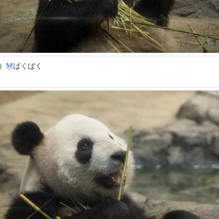
）
ぱくぱく