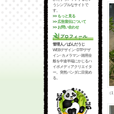
うシンプルなサイトで
す。
>>
もっと見る
>>
広告宣伝について
>>
お問い合わせ
プロフィール
管理人／ぱんだうじ
WEBデザイン･DTPデザ
イン･カメラマン･雑用全
般を中途半端にかじるハ
イポメディアクリエイタ
ー。突然パンダに目覚め
る。
（1