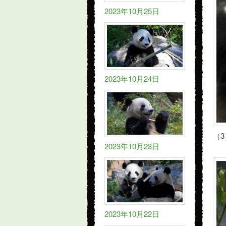
2023年10月25日
2023年10月24日
（3
2023年10月23日
2023年10月22日