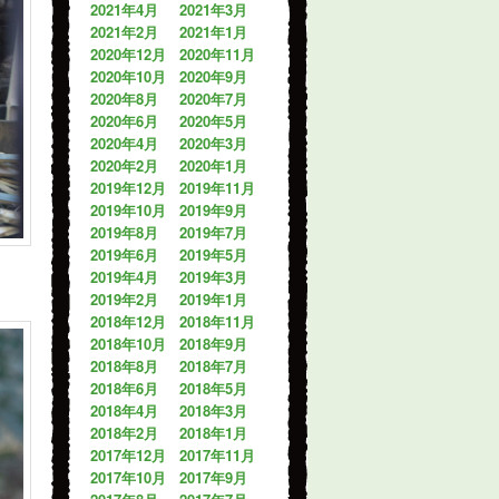
2021年4月
2021年3月
2021年2月
2021年1月
2020年12月
2020年11月
2020年10月
2020年9月
2020年8月
2020年7月
2020年6月
2020年5月
2020年4月
2020年3月
2020年2月
2020年1月
2019年12月
2019年11月
2019年10月
2019年9月
2019年8月
2019年7月
2019年6月
2019年5月
2019年4月
2019年3月
2019年2月
2019年1月
2018年12月
2018年11月
2018年10月
2018年9月
2018年8月
2018年7月
2018年6月
2018年5月
2018年4月
2018年3月
2018年2月
2018年1月
2017年12月
2017年11月
2017年10月
2017年9月