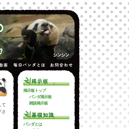
動画
毎日パンダとは
お問合わせ
掲示板
掲示板トップ
パンダ掲示板
雑談掲示板
して
下さ
基礎知識
パンダとは