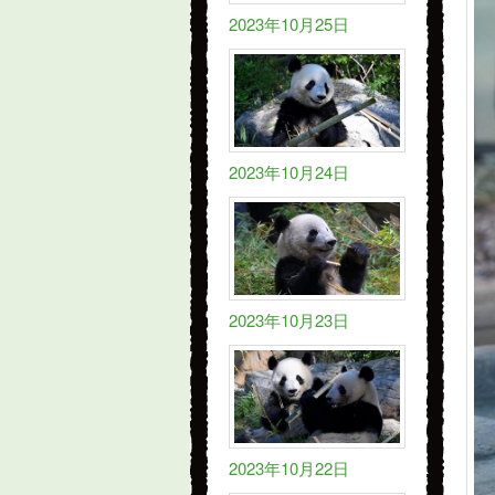
2023年10月25日
2023年10月24日
2023年10月23日
2023年10月22日