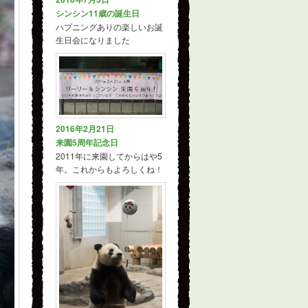
シンシン11歳の誕生日
ハプニングありの楽しいお誕
生日会になりました
2016年2月21日
来園5周年記念日
2011年に来園してからはや5
年。これからもよろしくね！