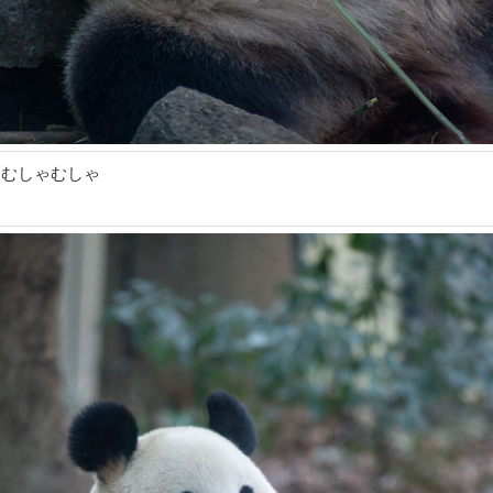
むしゃむしゃ