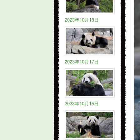
2023年10月18日
2023年10月17日
2023年10月15日