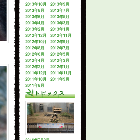
2013年10月
2013年9月
2013年8月
2013年7月
2013年6月
2013年5月
2013年4月
2013年3月
2013年2月
2013年1月
2012年12月
2012年11月
2012年10月
2012年9月
2012年8月
2012年7月
2012年6月
2012年5月
2012年4月
2012年3月
2012年2月
2012年1月
2011年12月
2011年11月
2011年10月
2011年9月
2011年8月
トピックス
2016年7月3日