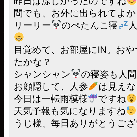
昨日は涼しかったのですね
間でも、お外に出られてよか
リーリー
のぺたんこ寝
目覚めて、お部屋にIN。お
たかな？
シャンシャン
の寝姿も人
お顔隠して、人参
は見えな
今日は一転雨模様
ですね
天気予報も気になりますね
うじ様、毎日ありがとうござ