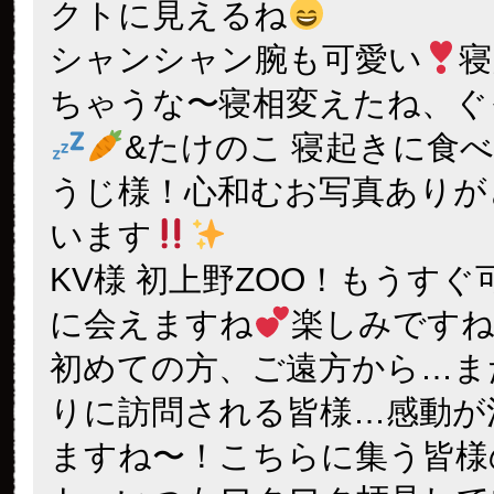
クトに見えるね
シャンシャン腕も可愛い
寝
ちゃうな〜寝相変えたね、ぐ
&たけのこ 寝起きに食
うじ様！心和むお写真ありが
います
KV様 初上野ZOO！もうすぐ
に会えますね
楽しみですね
初めての方、ご遠方から…ま
りに訪問される皆様…感動が
ますね〜！こちらに集う皆様