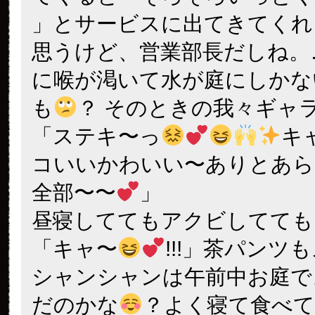
」とサービスに出てきてくれ
思うけど、営業部長だしね。
に喉が渇いて水が庭にしかな
も
？ そのときの我々ギャ
「ステキ〜っ
キャ
コいいかわいい〜ありとあら
全部〜〜
」
昼寝しててもアクビしてても
「キャ〜
!!!」茶パンツ
シャンシャンは午前中お庭で
だのかな
？よく寝て食べて