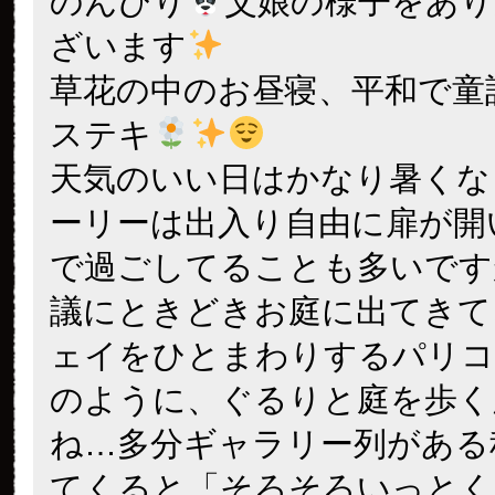
のんびり
父娘の様子をあ
ざいます
草花の中のお昼寝、平和で童
ステキ
天気のいい日はかなり暑くな
ーリーは出入り自由に扉が開
で過ごしてることも多いです
議にときどきお庭に出てきて
ェイをひとまわりするパリコ
のように、ぐるりと庭を歩く
ね…多分ギャラリー列がある
てくると「そろそろいっとく