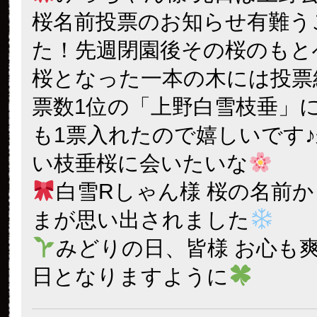
桜名前投票のお知らせ有難う
た！先週閉園後その桜のもと
桜となった一本の木には投票
票数1位の「上野白雪枝垂」
も1票入れたので嬉しいです
い枝垂桜に会いたいな
白雪Rしゃん様 桜の名前
まが思い出されました
みどりの日、皆様 お心も
日となりますように