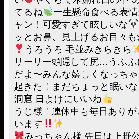
てるね
一生懸命食べる表情
ャン！可愛すぎて眩しいな
ッとお鼻、見上げるお目々も
うろうろ 毛並みきらきら
リーリー頭隠して尻…うふふ(^
だよ〜みんな嬉しくなっちゃ
起きた！まだちょっと眠いな
洞窟 日よけにいいね
うじ様！連休中も毎日ありが
います
みっちゃん様 先日は上野公