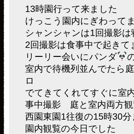
13時園行って来ました
けっこう園内にぎわって
シャンシャンは1回撮影は
2回撮影は食事中で起きて
リーリー会いにパンダ
室内で待機列並んでたら
ロ
でてきてくれてすぐに室
事中撮影 庭と室内両方観
西園東園1往復の15時30
園内観覧の今日でした