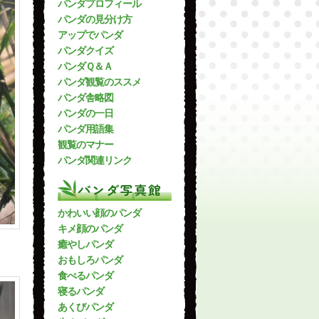
パンダプロフィール
パンダの見分け方
アップでパンダ
パンダクイズ
パンダＱ＆Ａ
パンダ観覧のススメ
パンダ舎略図
パンダの一日
パンダ用語集
観覧のマナー
パンダ関連リンク
パンダ写真館
かわいい顔のパンダ
キメ顔のパンダ
癒やしパンダ
おもしろパンダ
食べるパンダ
寝るパンダ
あくびパンダ