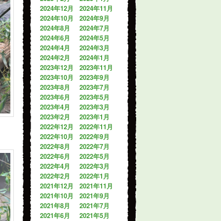
2024年12月
2024年11月
2024年10月
2024年9月
2024年8月
2024年7月
2024年6月
2024年5月
2024年4月
2024年3月
2024年2月
2024年1月
2023年12月
2023年11月
2023年10月
2023年9月
2023年8月
2023年7月
2023年6月
2023年5月
2023年4月
2023年3月
2023年2月
2023年1月
2022年12月
2022年11月
2022年10月
2022年9月
2022年8月
2022年7月
2022年6月
2022年5月
2022年4月
2022年3月
2022年2月
2022年1月
2021年12月
2021年11月
2021年10月
2021年9月
2021年8月
2021年7月
2021年6月
2021年5月