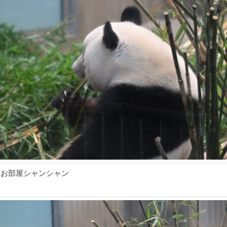
お部屋シャンシャン