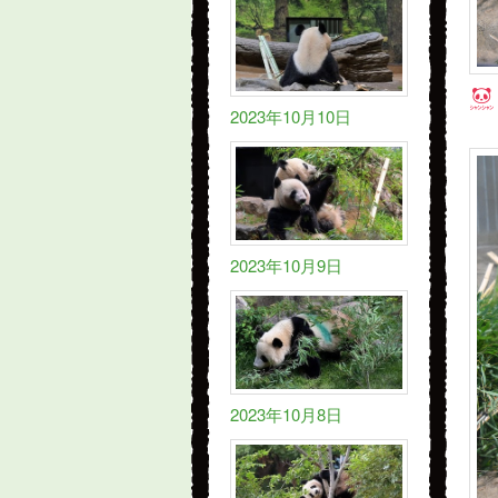
2023年10月10日
2023年10月9日
2023年10月8日