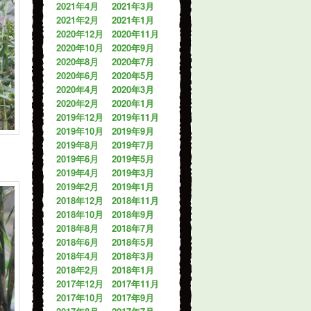
2021年4月
2021年3月
2021年2月
2021年1月
2020年12月
2020年11月
2020年10月
2020年9月
2020年8月
2020年7月
2020年6月
2020年5月
2020年4月
2020年3月
2020年2月
2020年1月
2019年12月
2019年11月
2019年10月
2019年9月
2019年8月
2019年7月
2019年6月
2019年5月
2019年4月
2019年3月
2019年2月
2019年1月
2018年12月
2018年11月
2018年10月
2018年9月
2018年8月
2018年7月
2018年6月
2018年5月
2018年4月
2018年3月
2018年2月
2018年1月
2017年12月
2017年11月
2017年10月
2017年9月