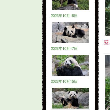
2023年10月18日
2023年10月17日
2023年10月15日