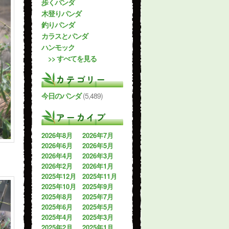
歩くパンダ
木登りパンダ
釣りパンダ
カラスとパンダ
ハンモック
>> すべてを見る
カテゴリー
今日のパンダ
(5,489)
アーカイブ
2026年8月
2026年7月
2026年6月
2026年5月
2026年4月
2026年3月
2026年2月
2026年1月
2025年12月
2025年11月
2025年10月
2025年9月
2025年8月
2025年7月
2025年6月
2025年5月
2025年4月
2025年3月
2025年2月
2025年1月