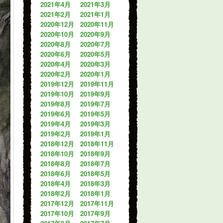
2021年4月
2021年3月
2021年2月
2021年1月
2020年12月
2020年11月
2020年10月
2020年9月
2020年8月
2020年7月
2020年6月
2020年5月
2020年4月
2020年3月
2020年2月
2020年1月
2019年12月
2019年11月
2019年10月
2019年9月
2019年8月
2019年7月
2019年6月
2019年5月
2019年4月
2019年3月
2019年2月
2019年1月
2018年12月
2018年11月
2018年10月
2018年9月
2018年8月
2018年7月
2018年6月
2018年5月
2018年4月
2018年3月
2018年2月
2018年1月
2017年12月
2017年11月
2017年10月
2017年9月