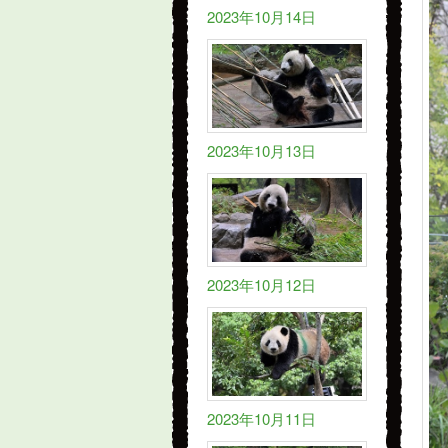
2023年10月14日
2023年10月13日
2023年10月12日
2023年10月11日