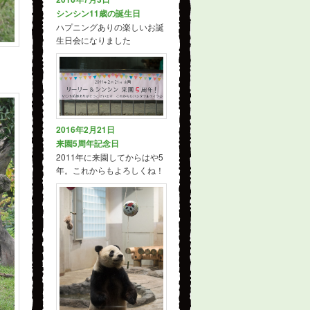
シンシン11歳の誕生日
ハプニングありの楽しいお誕
生日会になりました
2016年2月21日
来園5周年記念日
2011年に来園してからはや5
年。これからもよろしくね！