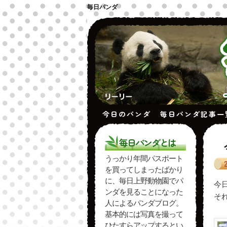
毎日パンダ
今日のパンダ
毎日パンダ記事一
毎日パンダとは
うっかり年間パスポート
を買ってしまったばかり
に、毎日上野動物園でパ
今
ンダを見ることになった
そ
人によるパンダブログ。
基本的には写真を撮って
ひたすらアップするとい