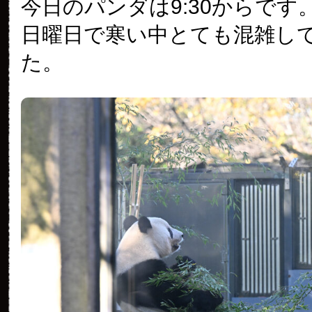
今日のパンダは9:30からです
の
パ
日曜日で寒い中とても混雑し
ン
ダ
た。
（3087
日
目）
は