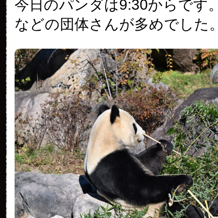
今日のパンダは9:30からです
の
パ
などの団体さんが多めでした
ン
ダ
（3088
日
目）
は