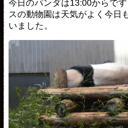
今日のパンダは13:00からで
の
パ
スの動物園は天気がよく今日
ン
ダ
いました。
（3093
日
目）
は