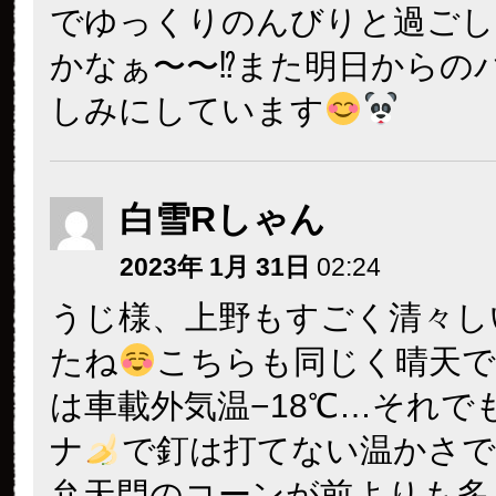
でゆっくりのんびりと過ごし
かなぁ〜〜⁉また明日からの
しみにしています
白雪Rしゃん
2023年 1月 31日
02:24
うじ様、上野もすごく清々し
たね
こちらも同じく晴天
は車載外気温−18℃…それで
ナ
で釘は打てない温かさで
弁天門のコーンが前よりも多