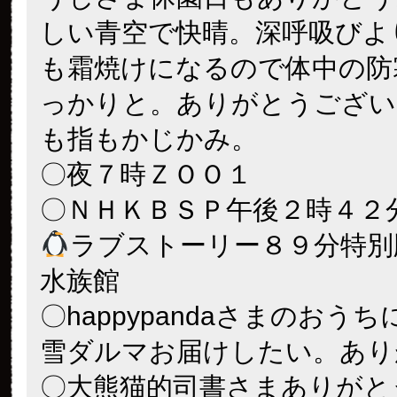
しい青空で快晴。深呼吸びよ
も霜焼けになるので体中の防
っかりと。ありがとうござい
も指もかじかみ。
〇夜７時ＺＯＯ１
〇ＮＨＫＢＳＰ午後２時４２
ラブストーリー８９分特別
水族館
〇happypandaさまのおう
雪ダルマお届けしたい。あり
〇大熊猫的司書さまありがと