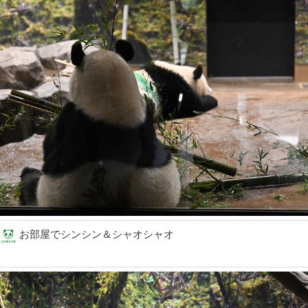
お部屋でシンシン＆シャオシャオ