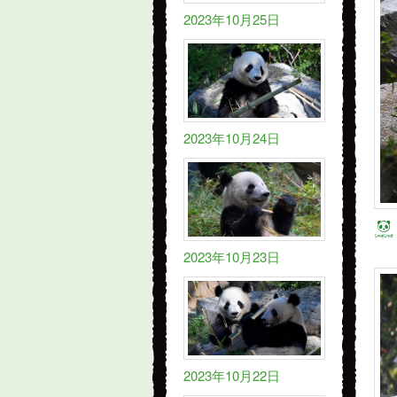
2023年10月25日
2023年10月24日
2023年10月23日
2023年10月22日