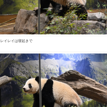
レイレイは寝起きで