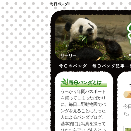
毎日パンダ
今日のパンダ
毎日パンダ記事一
毎日パンダとは
うっかり年間パスポート
を買ってしまったばかり
に、毎日上野動物園でパ
今
ンダを見ることになった
た
人によるパンダブログ。
基本的には写真を撮って
ひたすらアップするとい