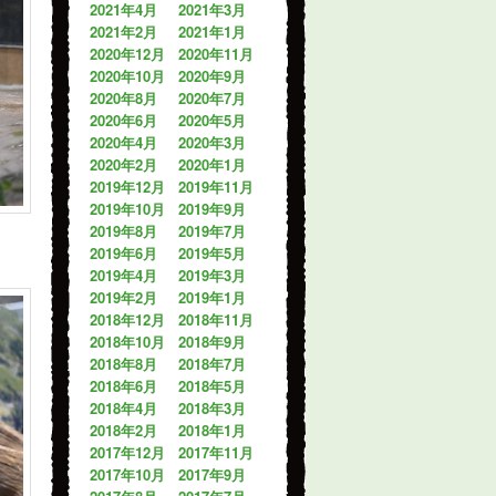
2021年4月
2021年3月
2021年2月
2021年1月
2020年12月
2020年11月
2020年10月
2020年9月
2020年8月
2020年7月
2020年6月
2020年5月
2020年4月
2020年3月
2020年2月
2020年1月
2019年12月
2019年11月
2019年10月
2019年9月
2019年8月
2019年7月
2019年6月
2019年5月
2019年4月
2019年3月
2019年2月
2019年1月
2018年12月
2018年11月
2018年10月
2018年9月
2018年8月
2018年7月
2018年6月
2018年5月
2018年4月
2018年3月
2018年2月
2018年1月
2017年12月
2017年11月
2017年10月
2017年9月