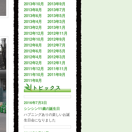
2013年10月
2013年9月
2013年8月
2013年7月
2013年6月
2013年5月
2013年4月
2013年3月
2013年2月
2013年1月
2012年12月
2012年11月
2012年10月
2012年9月
2012年8月
2012年7月
2012年6月
2012年5月
2012年4月
2012年3月
2012年2月
2012年1月
2011年12月
2011年11月
2011年10月
2011年9月
2011年8月
トピックス
2016年7月3日
シンシン11歳の誕生日
ハプニングありの楽しいお誕
生日会になりました