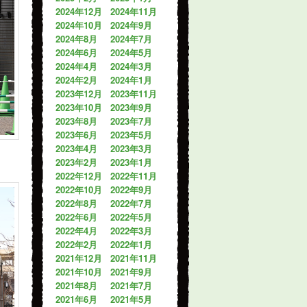
2024年12月
2024年11月
2024年10月
2024年9月
2024年8月
2024年7月
2024年6月
2024年5月
2024年4月
2024年3月
2024年2月
2024年1月
2023年12月
2023年11月
2023年10月
2023年9月
2023年8月
2023年7月
2023年6月
2023年5月
2023年4月
2023年3月
2023年2月
2023年1月
2022年12月
2022年11月
2022年10月
2022年9月
2022年8月
2022年7月
2022年6月
2022年5月
2022年4月
2022年3月
2022年2月
2022年1月
2021年12月
2021年11月
2021年10月
2021年9月
2021年8月
2021年7月
2021年6月
2021年5月