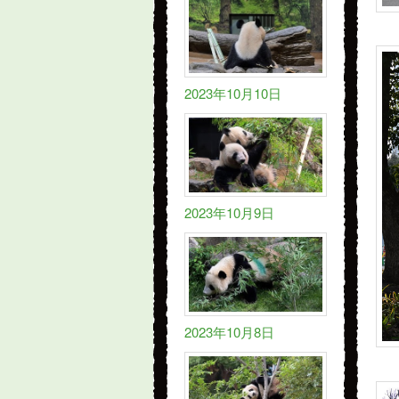
2023年10月10日
2023年10月9日
2023年10月8日