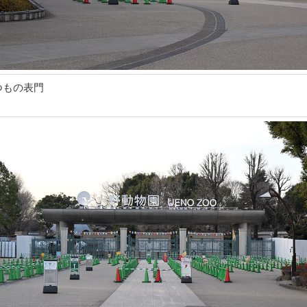
つもの表門