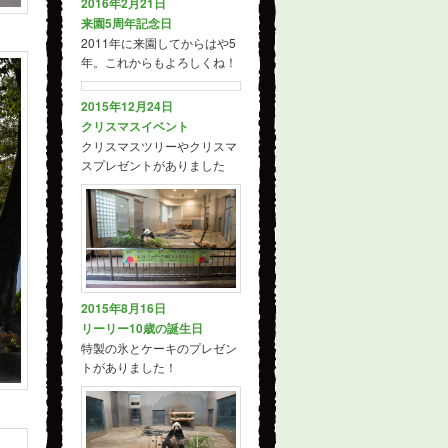
2016年2月21日
来園5周年記念日
2011年に来園してからはや5
年。これからもよろしくね！
2015年12月24日
クリスマスイベント
クリスマスツリーやクリスマ
スプレゼントがありました
2015年8月16日
リーリー10歳の誕生日
特製の氷とケーキのプレゼン
トがありました！