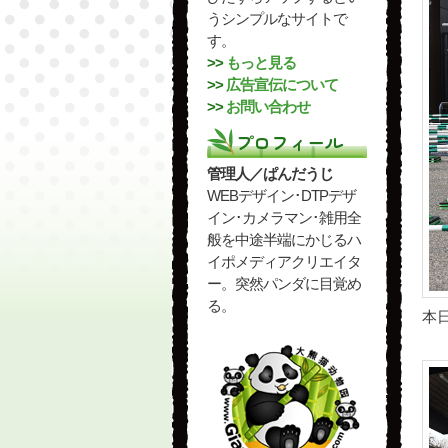
うシンプルなサイトで
す。
>>
もっと見る
>>
広告宣伝について
>>
お問い合わせ
プロフィール
管理人／ぱんだうじ
WEBデザイン･DTPデザ
イン･カメラマン･雑用全
般を中途半端にかじるハ
イポメディアクリエイタ
ー。突然パンダに目覚め
る。
本