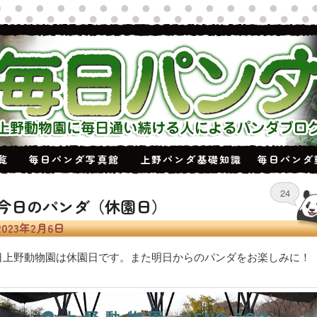
覧
毎日パンダ写真館
上野パンダ基礎知識
毎日パンダ
24
今日のパンダ（休園日）
2023年2月6日
日上野動物園は休園日です。また明日からのパンダをお楽しみに！