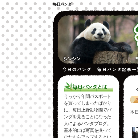
毎日パンダ
今日のパンダ
毎日パンダ記事一
毎日パンダとは
うっかり年間パスポート
を買ってしまったばかり
に、毎日上野動物園でパ
本
ンダを見ることになった
人によるパンダブログ。
基本的には写真を撮って
ひたすらアップするとい