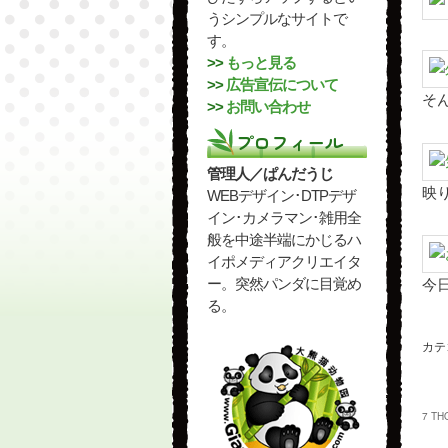
うシンプルなサイトで
す。
>>
もっと見る
>>
広告宣伝について
そ
>>
お問い合わせ
プロフィール
管理人／ぱんだうじ
映
WEBデザイン･DTPデザ
イン･カメラマン･雑用全
般を中途半端にかじるハ
イポメディアクリエイタ
ー。突然パンダに目覚め
今
る。
カテ
7 TH