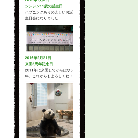
シンシン11歳の誕生日
ハプニングありの楽しいお誕
生日会になりました
2016年2月21日
来園5周年記念日
2011年に来園してからはや5
年。これからもよろしくね！