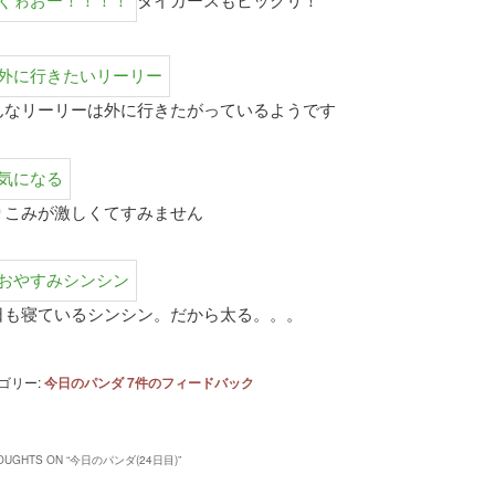
タイガースもビックリ！
んなリーリーは外に行きたがっているようです
りこみが激しくてすみません
日も寝ているシンシン。だから太る。。。
ゴリー:
今日のパンダ
7
件のフィードバック
OUGHTS ON “
今日のパンダ(24日目)
”