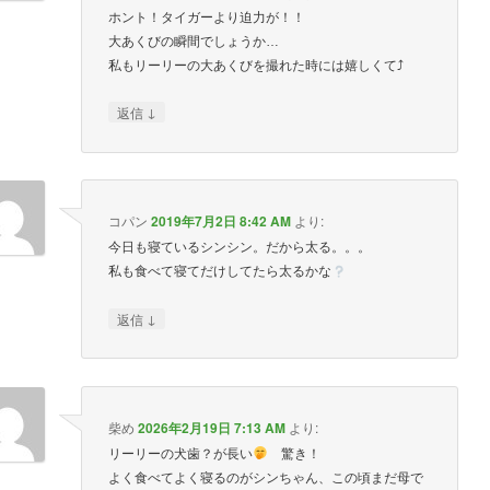
ホント！タイガーより迫力が！！
大あくびの瞬間でしょうか…
私もリーリーの大あくびを撮れた時には嬉しくて⤴︎
↓
返信
コパン
2019年7月2日 8:42 AM
より:
今日も寝ているシンシン。だから太る。。。
私も食べて寝てだけしてたら太るかな
↓
返信
柴め
2026年2月19日 7:13 AM
より:
リーリーの犬歯？が長い
驚き！
よく食べてよく寝るのがシンちゃん、この頃まだ母で