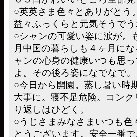
○英英さま色々とありがとう
益々ふっくらと元気そうでう
○シャンの可愛い姿に涙が。
月中国の暮らしも４ヶ月にな
ャンの心身の健康いつも思っ
よ。その後ろ姿になでなで。
○今日から開園。蒸し暑い時
大事に。寝不足危険。コンク
り返しはひどく。
○うじさまみなさまいつも色
とうございます。安全一番で