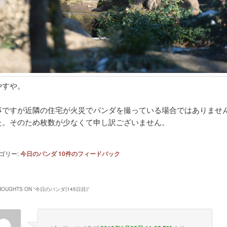
やすや。
事ですが近隣の住宅が火災でパンダを撮っている場合ではありませ
た。そのため枚数が少なくて申し訳ございません。
ゴリー:
今日のパンダ
10
件のフィードバック
HOUGHTS ON “
今日のパンダ(145日目)
”