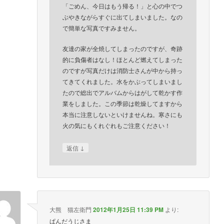
「ごめん、今日はもう帰る！」と心の中でつ
ぶやきながらすぐに出てしまいました。なの
で簡単な写真ですみません。
友達の家が全焼してしまったのですが、奇跡
的に負傷者はなし！ほとんど燃えてしまった
のですが写真だけは消防士さんが中から持っ
てきてくれました。水をかぶってしまいまし
たので総出でアルバムからはがして乾かす作
業をしました。この季節は乾燥してますから
本当に注意しないといけませんね。寒さにも
火の気にもくれぐれもご注意ください！
↓
返信
大熊 猫左衛門
2012年1月25日 11:39 PM
より:
ぱんだうじさま