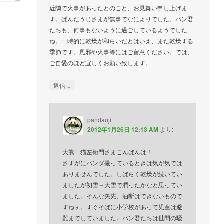
近隣で火事があったとのこと、お見舞い申し上げま
す。ぱんだうじさまが無事でなによりでした。パン君
たちも、何事もないように過ごしているようでした
ね。一時的に乾燥が和らいだとはいえ、また乾燥する
季節です。風邪や火事等にはご留意ください。では、
ご自愛のほど宜しくお願い致します。
↓
返信
pandauji
2012年1月26日 12:13 AM
より:
大熊 猫左衛門さまこんばんは！
さすがにパンダ撮っているときは気が気では
ありませんでした。しばらく乾燥が続いてい
ましたが初雪～大雪で潤ったかなと思ってい
ました。そんな矢先、油断はできないもので
すねぇ。すぐそばに小学校があって児童は避
難までしていました。パン君たちは世間の騒