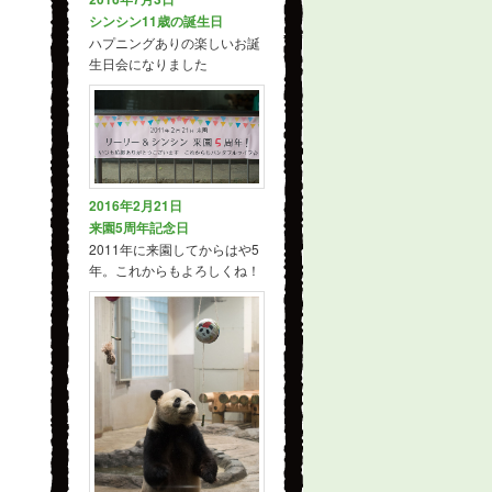
シンシン11歳の誕生日
ハプニングありの楽しいお誕
生日会になりました
2016年2月21日
来園5周年記念日
2011年に来園してからはや5
年。これからもよろしくね！