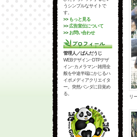
うシンプルなサイトで
す。
>>
もっと見る
>>
広告宣伝について
>>
お問い合わせ
プロフィール
管理人／ぱんだうじ
WEBデザイン･DTPデザ
イン･カメラマン･雑用全
般を中途半端にかじるハ
イポメディアクリエイタ
ー。突然パンダに目覚め
る。
リ