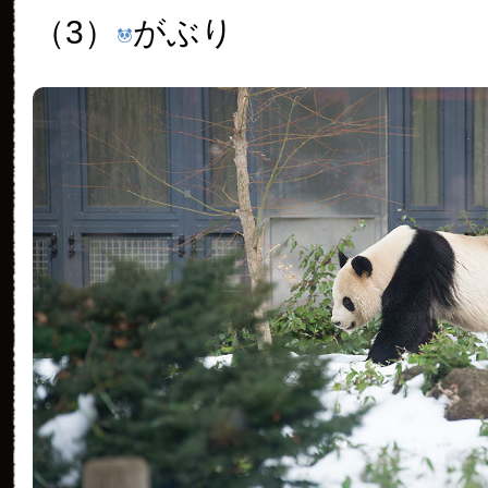
（3）
がぶり