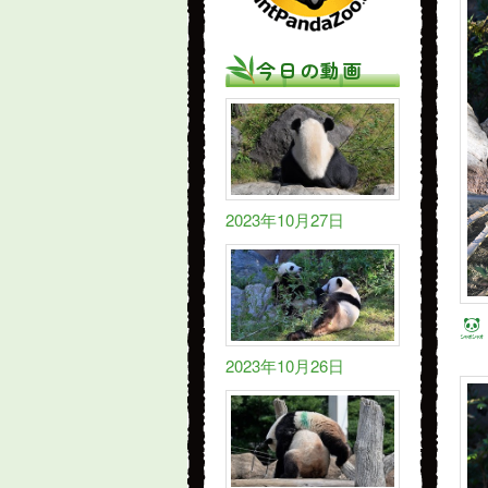
今日の動画
2023年10月27日
2023年10月26日