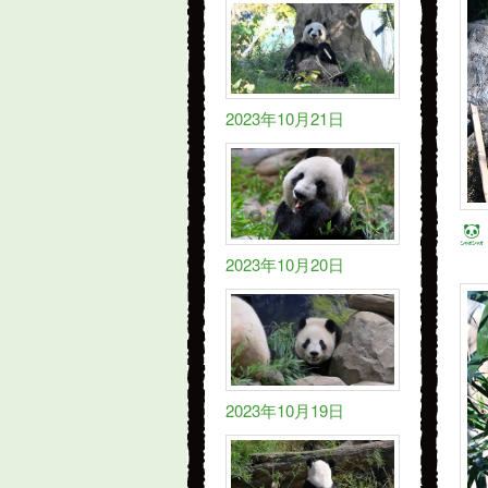
2023年10月21日
2023年10月20日
2023年10月19日