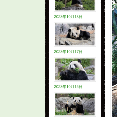
2023年10月18日
2023年10月17日
2023年10月15日