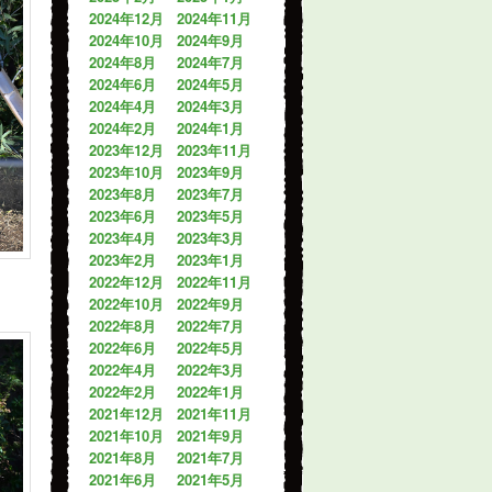
2024年12月
2024年11月
2024年10月
2024年9月
2024年8月
2024年7月
2024年6月
2024年5月
2024年4月
2024年3月
2024年2月
2024年1月
2023年12月
2023年11月
2023年10月
2023年9月
2023年8月
2023年7月
2023年6月
2023年5月
2023年4月
2023年3月
2023年2月
2023年1月
2022年12月
2022年11月
2022年10月
2022年9月
2022年8月
2022年7月
2022年6月
2022年5月
2022年4月
2022年3月
2022年2月
2022年1月
2021年12月
2021年11月
2021年10月
2021年9月
2021年8月
2021年7月
2021年6月
2021年5月