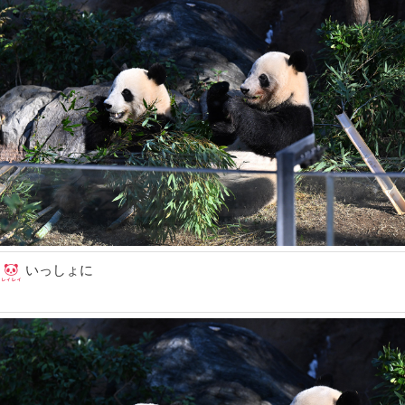
いっしょに