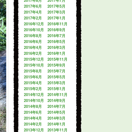
2017年8月
2017年7月
2017年6月
2017年5月
2017年4月
2017年3月
2017年2月
2017年1月
2016年12月
2016年11月
2016年10月
2016年9月
2016年8月
2016年7月
2016年6月
2016年5月
2016年4月
2016年3月
2016年2月
2016年1月
2015年12月
2015年11月
2015年10月
2015年9月
2015年8月
2015年7月
2015年6月
2015年5月
2015年4月
2015年3月
2015年2月
2015年1月
2014年12月
2014年11月
2014年10月
2014年9月
2014年8月
2014年7月
2014年6月
2014年5月
2014年4月
2014年3月
2014年2月
2014年1月
2013年12月
2013年11月