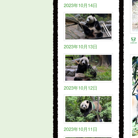
2023年10月14日
2023年10月13日
2023年10月12日
2023年10月11日