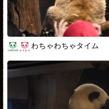
わちゃわちゃタイム