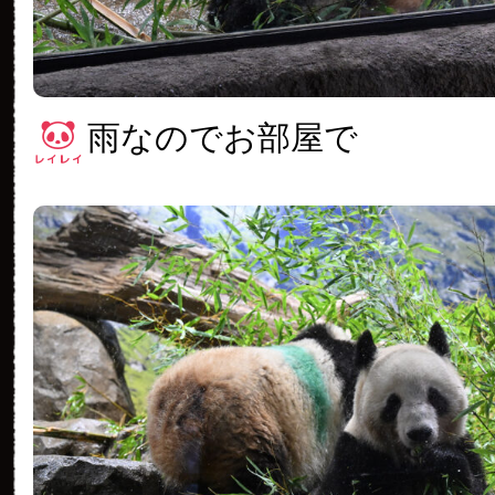
雨なのでお部屋で