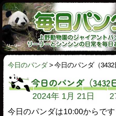
今日のパンダ
>
今日のパンダ（343
今日のパンダ（3432
2024年 1月 21日
今日のパンダは10:00からで