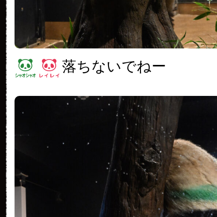
落ちないでねー