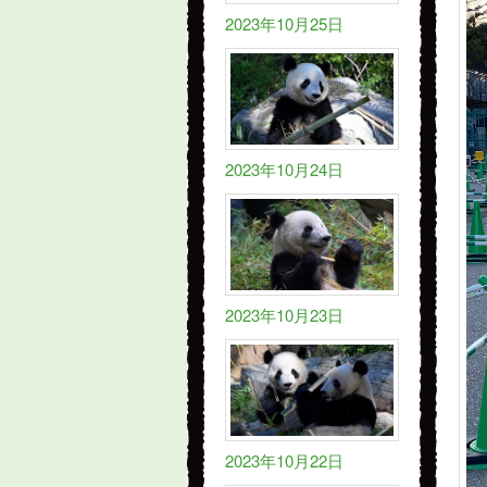
2023年10月25日
2023年10月24日
2023年10月23日
2023年10月22日