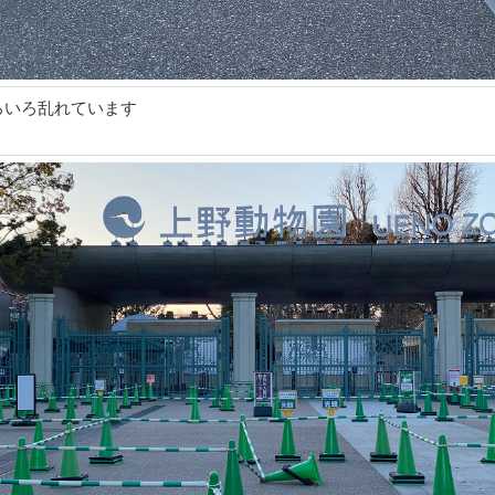
ろいろ乱れています