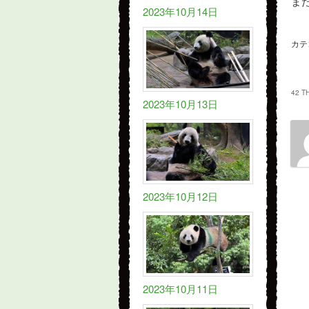
ま
2023年10月14日
カテ
42 T
2023年10月13日
2023年10月12日
2023年10月11日