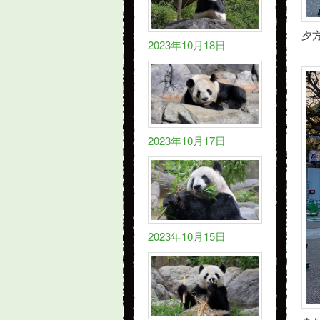
夕
2023年10月18日
2023年10月17日
2023年10月15日