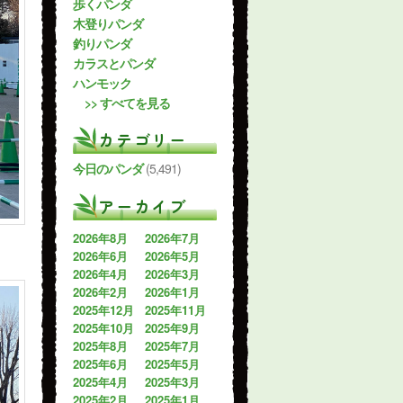
歩くパンダ
木登りパンダ
釣りパンダ
カラスとパンダ
ハンモック
>> すべてを見る
カテゴリー
今日のパンダ
(5,491)
アーカイブ
2026年8月
2026年7月
2026年6月
2026年5月
2026年4月
2026年3月
2026年2月
2026年1月
2025年12月
2025年11月
2025年10月
2025年9月
2025年8月
2025年7月
2025年6月
2025年5月
2025年4月
2025年3月
2025年2月
2025年1月