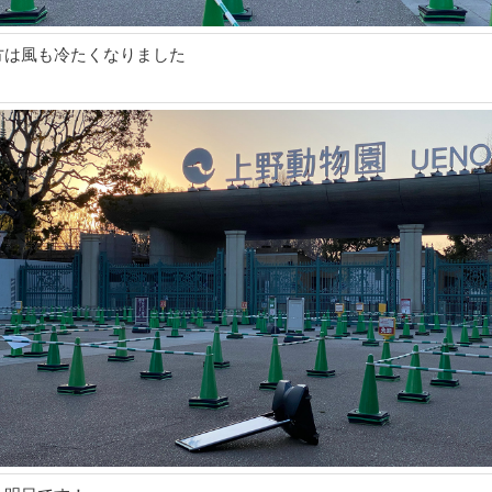
方は風も冷たくなりました