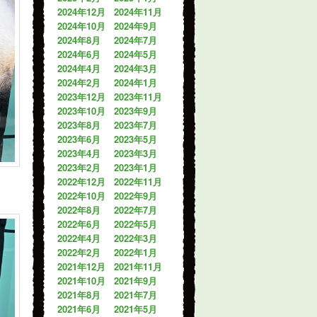
2024年12月
2024年11月
2024年10月
2024年9月
2024年8月
2024年7月
2024年6月
2024年5月
2024年4月
2024年3月
2024年2月
2024年1月
2023年12月
2023年11月
2023年10月
2023年9月
2023年8月
2023年7月
2023年6月
2023年5月
2023年4月
2023年3月
2023年2月
2023年1月
2022年12月
2022年11月
2022年10月
2022年9月
2022年8月
2022年7月
2022年6月
2022年5月
2022年4月
2022年3月
2022年2月
2022年1月
2021年12月
2021年11月
2021年10月
2021年9月
2021年8月
2021年7月
2021年6月
2021年5月