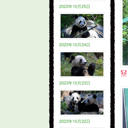
2023年10月25日
2023年10月24日
2023年10月23日
2023年10月22日