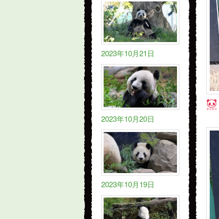
2023年10月21日
2023年10月20日
2023年10月19日