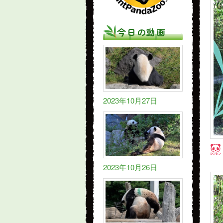
今日の動画
2023年10月27日
2023年10月26日