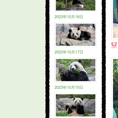
2023年10月18日
2023年10月17日
2023年10月15日