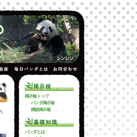
動画
毎日パンダとは
お問合わせ
掲示板
掲示板トップ
パンダ掲示板
雑談掲示板
ら
基礎知識
パンダとは