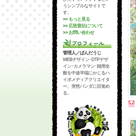
うシンプルなサイトで
す。
>>
もっと見る
>>
広告宣伝について
>>
お問い合わせ
プロフィール
管理人／ぱんだうじ
WEBデザイン･DTPデザ
イン･カメラマン･雑用全
般を中途半端にかじるハ
イポメディアクリエイタ
ー。突然パンダに目覚め
る。