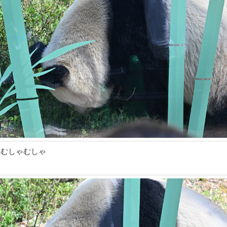
むしゃむしゃ