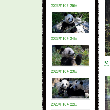
2023年10月25日
2023年10月24日
2023年10月23日
2023年10月22日