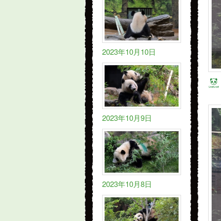
2023年10月10日
2023年10月9日
2023年10月8日