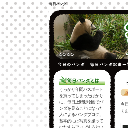
毎日パンダ
今日のパンダ
毎日パンダ記事一
毎日パンダとは
うっかり年間パスポート
を買ってしまったばかり
に、毎日上野動物園でパ
今
ンダを見ることになった
く
人によるパンダブログ。
基本的には写真を撮って
ひたすらアップするとい