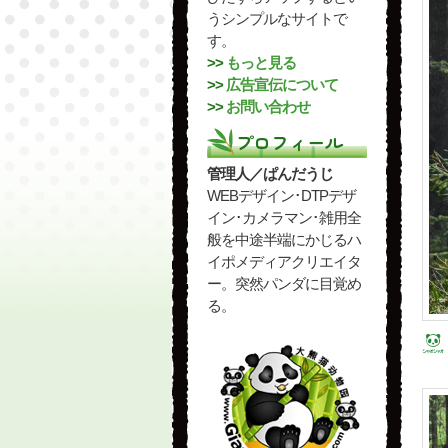
うシンプルなサイトで
す。
>>
もっと見る
>>
広告宣伝について
>>
お問い合わせ
プロフィール
管理人／ぱんだうじ
WEBデザイン･DTPデザ
イン･カメラマン･雑用全
般を中途半端にかじるハ
イポメディアクリエイタ
ー。突然パンダに目覚め
る。