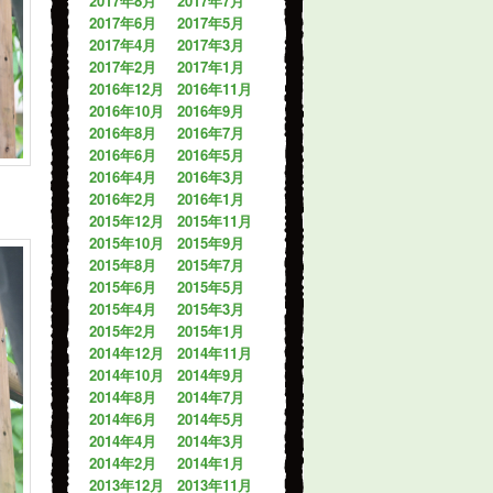
2017年8月
2017年7月
2017年6月
2017年5月
2017年4月
2017年3月
2017年2月
2017年1月
2016年12月
2016年11月
2016年10月
2016年9月
2016年8月
2016年7月
2016年6月
2016年5月
2016年4月
2016年3月
2016年2月
2016年1月
2015年12月
2015年11月
2015年10月
2015年9月
2015年8月
2015年7月
2015年6月
2015年5月
2015年4月
2015年3月
2015年2月
2015年1月
2014年12月
2014年11月
2014年10月
2014年9月
2014年8月
2014年7月
2014年6月
2014年5月
2014年4月
2014年3月
2014年2月
2014年1月
2013年12月
2013年11月