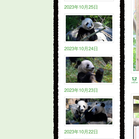
2023年10月25日
2023年10月24日
2023年10月23日
2023年10月22日