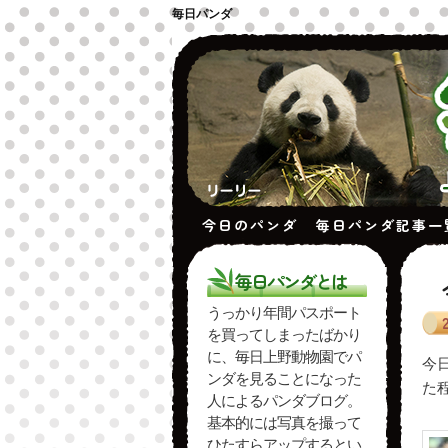
毎日パンダ
今日のパンダ
毎日パンダ記事一
毎日パンダとは
うっかり年間パスポート
を買ってしまったばかり
に、毎日上野動物園でパ
今
ンダを見ることになった
た
人によるパンダブログ。
基本的には写真を撮って
ひたすらアップするとい