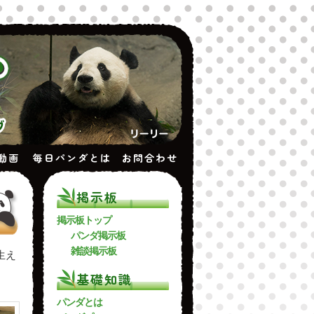
動画
毎日パンダとは
お問合わせ
掲示板
掲示板トップ
パンダ掲示板
雑談掲示板
生え
基礎知識
パンダとは