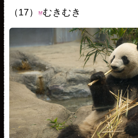
（17）
むきむき