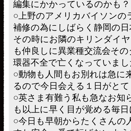
編集にかかっているのかも？
○上野のアメリカバイソンの
補修の為にしばらく静岡の日
その時にお隣のキリンダイヤ
も仲良しに異業種交流会その
環器不全で亡くなっていまし
○動物も人間もお別れは急に
るので今日会える１日がとて
○英さま有難う私も急なお知
も以上に早く目が覚める毎日
○今日も早朝からたくさんの