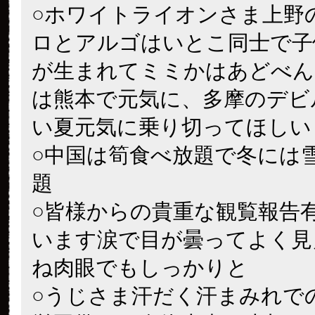
○ホワイトライオンさま上野
ロとアルゴはいとこ同士で子
が生まれてミミかはあどべん
は熊本で元気に、多摩のデビ
い夏元気に乗り切ってほしい
○中国は筍食べ放題で冬には
題
○皆様からの貴重な観覧報告
います涙で目が曇ってよく見
ね肉眼でもしっかりと
○うじさま汗だく汗まみれで