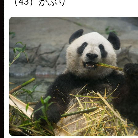
（43）
がぶり