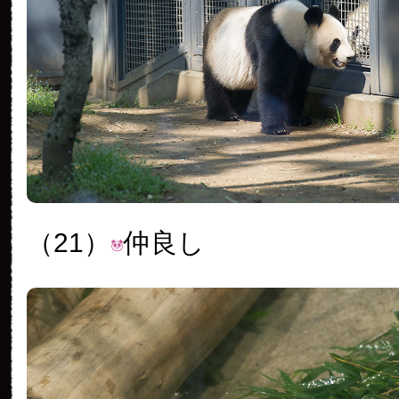
（21）
仲良し