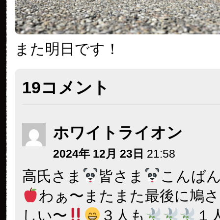
また明日です！
19コメント
ホワイトライオン
2024年 12月 23日
21:58
高氏さま
皆さま
こんば
わぁ〜またまた最後に鳩さ
しい〜
３人も
１