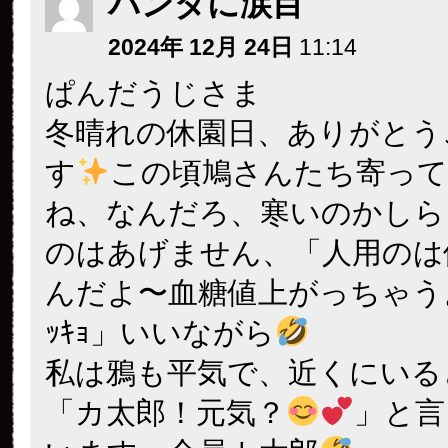
パンダに涙目
2024年 12月 24日
11:14
ぱんだうじさま
冬晴れの休園日、ありがとう
す
この頃鳩さんたち寄っ
ね、なんだろ、寒いのかしら
のはあげません、「人用のは
んだよ〜血糖値上がっちゃうよ〜
ｯｷｮ」いいながら
私は鴉も平気で、近くにいる
「カ太郎！元気？
」と言