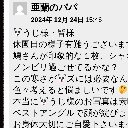
亜蘭のパパ
2024年 12月 24日
15:46
うじ様・皆様
休園日の様子有難うございま
鳩さんが印象的な１枚、シャ
ノンビリ過ごせてるかな？
この寒さが
ズには必要な
色々考えると悩ましいです
本当に
うじ様のお写真は素
ベストアングルで顔が綻びま
お身体大切にご自愛下さいま