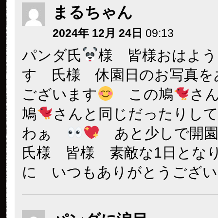
まるちゃん
2024年 12月 24日
09:13
パンダ氏
様 皆様おはよう
す 氏様 休園日のお写真を
ございます
この鳩
さ
鳩
さんと同じだったりし
わぁ
あと少しで開園
氏様 皆様 素敵な1日とな
に いつもありがとうござい