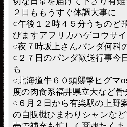
切な日常を届けて下さり有難
２日ももうすぐ体調大事に
○午後１２時４５分うちのど
びますアフリカハゲコウサイ
○夜７時坂上さんパンダ何科
○２７日のパンダ歓送行事今
も
○北海道牛６０頭襲撃ヒグマos
度の肉食系福井県立大など骨
○６月２日から有楽駅の上野
の自販機ひまわりシャンなど
売で補充も忙しく商魂たくま