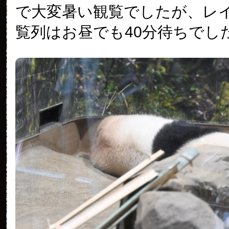
で大変暑い観覧でしたが、レ
覧列はお昼でも40分待ちでし