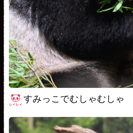
すみっこでむしゃむしゃ