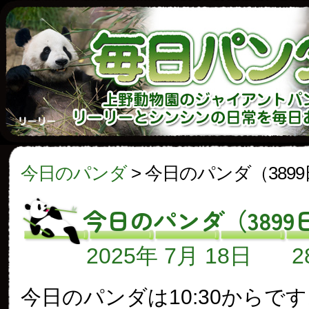
今日のパンダ
>
今日のパンダ（389
今日のパンダ（3899
2025年 7月 18日
今日のパンダは10:30からで