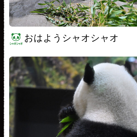
おはようシャオシャオ