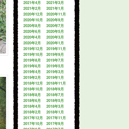
2021年4月
2021年3月
2021年2月
2021年1月
2020年12月
2020年11月
2020年10月
2020年9月
2020年8月
2020年7月
2020年6月
2020年5月
2020年4月
2020年3月
2020年2月
2020年1月
2019年12月
2019年11月
2019年10月
2019年9月
2019年8月
2019年7月
2019年6月
2019年5月
2019年4月
2019年3月
2019年2月
2019年1月
2018年12月
2018年11月
2018年10月
2018年9月
2018年8月
2018年7月
2018年6月
2018年5月
2018年4月
2018年3月
2018年2月
2018年1月
2017年12月
2017年11月
2017年10月
2017年9月