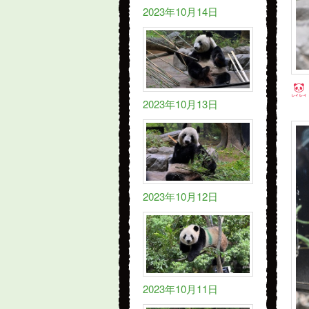
2023年10月14日
2023年10月13日
2023年10月12日
2023年10月11日