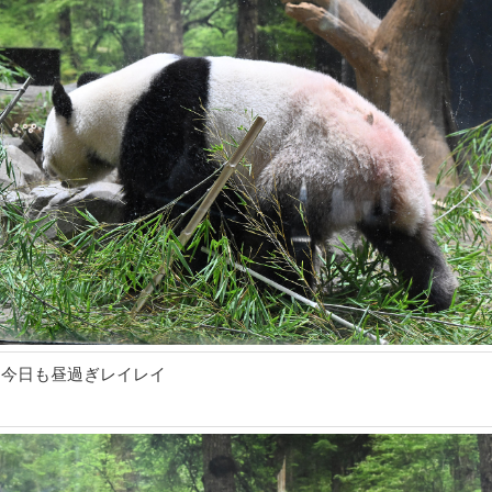
今日も昼過ぎレイレイ