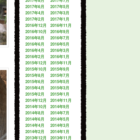
2017年8月
2017年7月
2017年6月
2017年5月
2017年4月
2017年3月
2017年2月
2017年1月
2016年12月
2016年11月
2016年10月
2016年9月
2016年8月
2016年7月
2016年6月
2016年5月
2016年4月
2016年3月
2016年2月
2016年1月
2015年12月
2015年11月
2015年10月
2015年9月
2015年8月
2015年7月
2015年6月
2015年5月
2015年4月
2015年3月
2015年2月
2015年1月
2014年12月
2014年11月
2014年10月
2014年9月
2014年8月
2014年7月
2014年6月
2014年5月
2014年4月
2014年3月
2014年2月
2014年1月
2013年12月
2013年11月