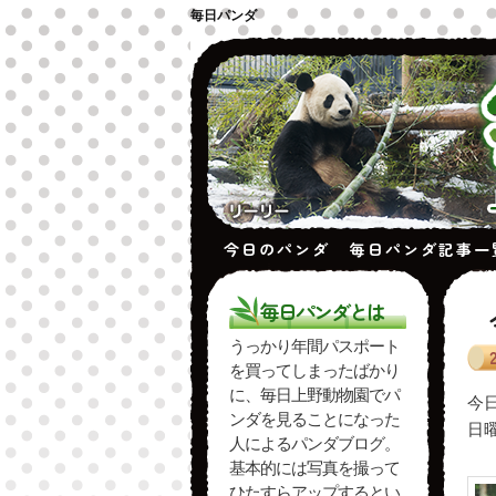
毎日パンダ
今日のパンダ
毎日パンダ記事一
毎日パンダとは
うっかり年間パスポート
を買ってしまったばかり
に、毎日上野動物園でパ
今
ンダを見ることになった
日
人によるパンダブログ。
基本的には写真を撮って
ひたすらアップするとい