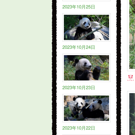
2023年10月25日
2023年10月24日
2023年10月23日
2023年10月22日