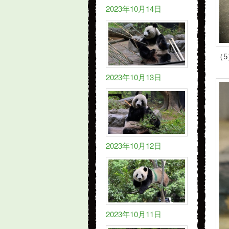
2023年10月14日
（5
2023年10月13日
2023年10月12日
2023年10月11日