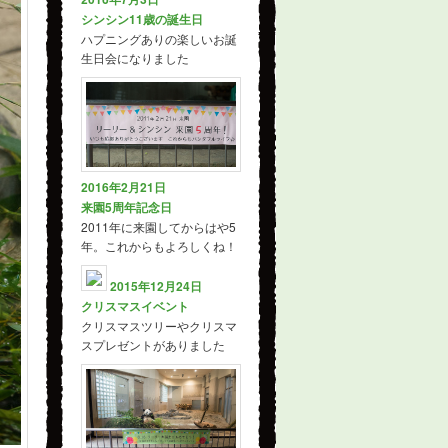
シンシン11歳の誕生日
ハプニングありの楽しいお誕
生日会になりました
2016年2月21日
来園5周年記念日
2011年に来園してからはや5
年。これからもよろしくね！
2015年12月24日
クリスマスイベント
クリスマスツリーやクリスマ
スプレゼントがありました