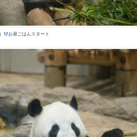
）
お昼ごはんスタート