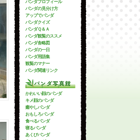
パンダプロフィール
パンダの見分け方
アップでパンダ
パンダクイズ
パンダＱ＆Ａ
パンダ観覧のススメ
パンダ舎略図
パンダの一日
パンダ用語集
観覧のマナー
パンダ関連リンク
パンダ写真館
かわいい顔のパンダ
キメ顔のパンダ
癒やしパンダ
おもしろパンダ
食べるパンダ
寝るパンダ
あくびパンダ