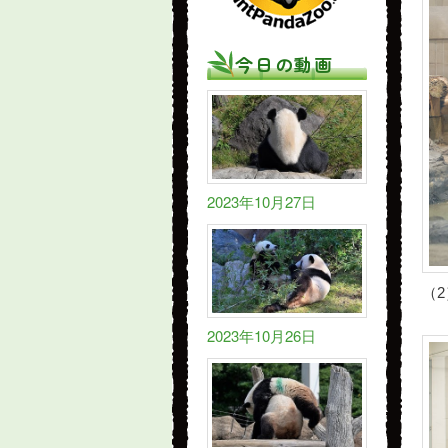
今日の動画
2023年10月27日
（2
2023年10月26日