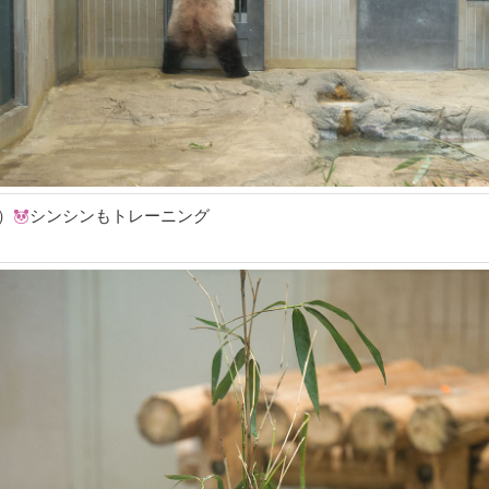
）
シンシンもトレーニング