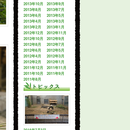
2013年10月
2013年9月
2013年8月
2013年7月
2013年6月
2013年5月
2013年4月
2013年3月
2013年2月
2013年1月
2012年12月
2012年11月
2012年10月
2012年9月
2012年8月
2012年7月
2012年6月
2012年5月
2012年4月
2012年3月
2012年2月
2012年1月
2011年12月
2011年11月
2011年10月
2011年9月
2011年8月
トピックス
2016年7月3日