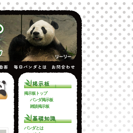
動画
毎日パンダとは
お問合わせ
掲示板
掲示板トップ
パンダ掲示板
雑談掲示板
基礎知識
パンダとは