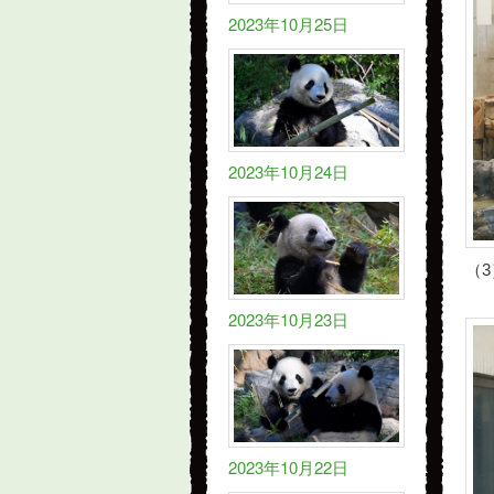
2023年10月25日
2023年10月24日
（3
2023年10月23日
2023年10月22日