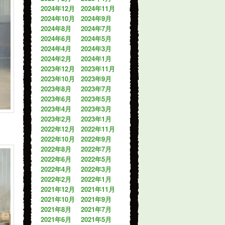
2024年12月
2024年11月
2024年10月
2024年9月
2024年8月
2024年7月
2024年6月
2024年5月
2024年4月
2024年3月
2024年2月
2024年1月
2023年12月
2023年11月
2023年10月
2023年9月
2023年8月
2023年7月
2023年6月
2023年5月
2023年4月
2023年3月
2023年2月
2023年1月
2022年12月
2022年11月
2022年10月
2022年9月
2022年8月
2022年7月
2022年6月
2022年5月
2022年4月
2022年3月
2022年2月
2022年1月
2021年12月
2021年11月
2021年10月
2021年9月
2021年8月
2021年7月
2021年6月
2021年5月