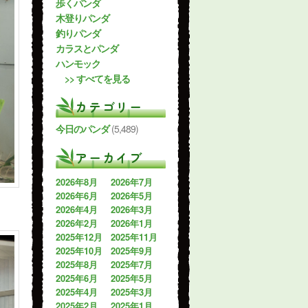
歩くパンダ
木登りパンダ
釣りパンダ
カラスとパンダ
ハンモック
>> すべてを見る
カテゴリー
今日のパンダ
(5,489)
アーカイブ
2026年8月
2026年7月
2026年6月
2026年5月
2026年4月
2026年3月
2026年2月
2026年1月
2025年12月
2025年11月
2025年10月
2025年9月
2025年8月
2025年7月
2025年6月
2025年5月
2025年4月
2025年3月
2025年2月
2025年1月