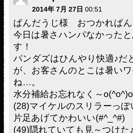
2014年 7月 27日
00:51
ぱんだうじ様 おつかれぱん(^-^
今日は暑さハンパなかったと
す！
パンダズはひんやり快適♪だ
が、お客さんのとこは暑いワ
ね…。
水分補給お忘れなく～o(^o^)o
(28)マイケルのスリラーっぽ
片足あげてかわいい(#^_^#)
(49)隠れていても見～つけた