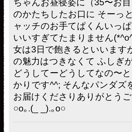
ちゃんお昼寝姿に（35〜お
のかたちしたお口に そーっ
ャッチのお手てぱくんいっぱ
いいすぎてたまりません(*^o^
女は3日で飽きるといいます
の魅力はつきなくて ふしぎが
どうしてーどうしてなの〜と
かりです^^; そんなパンダ
お届けくださりありがとうご
○o｡.(_ _).｡o○