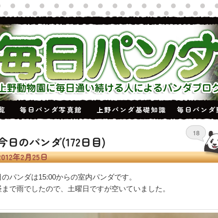
覧
毎日パンダ写真館
上野パンダ基礎知識
毎日パンダ
18
今日のパンダ(172日目)
2012年2月25日
日のパンダは15:00からの室内パンダです。
昼まで雨でしたので、土曜日ですが空いていました。