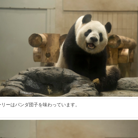
ーリーはパンダ団子を味わっています。