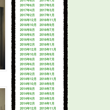
2017年8月
2017年7月
2017年6月
2017年5月
2017年4月
2017年3月
2017年2月
2017年1月
2016年12月
2016年11月
2016年10月
2016年9月
2016年8月
2016年7月
2016年6月
2016年5月
2016年4月
2016年3月
2016年2月
2016年1月
2015年12月
2015年11月
2015年10月
2015年9月
2015年8月
2015年7月
2015年6月
2015年5月
2015年4月
2015年3月
2015年2月
2015年1月
2014年12月
2014年11月
2014年10月
2014年9月
2014年8月
2014年7月
2014年6月
2014年5月
2014年4月
2014年3月
2014年2月
2014年1月
2013年12月
2013年11月