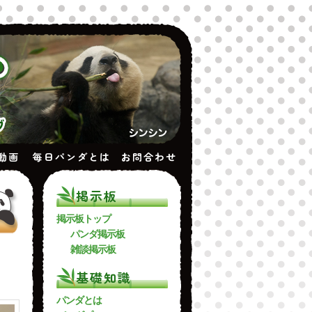
動画
毎日パンダとは
お問合わせ
掲示板
掲示板トップ
パンダ掲示板
雑談掲示板
基礎知識
パンダとは