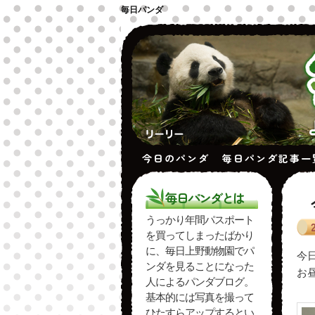
毎日パンダ
今日のパンダ
毎日パンダ記事一
毎日パンダとは
うっかり年間パスポート
を買ってしまったばかり
に、毎日上野動物園でパ
今
ンダを見ることになった
お
人によるパンダブログ。
基本的には写真を撮って
ひたすらアップするとい