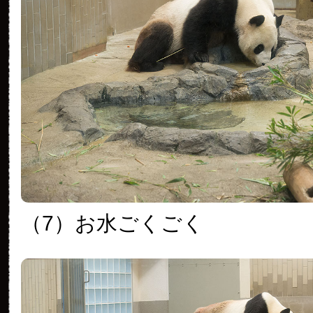
（7）お水ごくごく